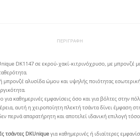
ε
DKUNIQUE
DK1147
ΠΟΣΌΤΗΤΑ
ΠΕΡΙΓΡΑΦΉ
nique DK1147 σε εκρού-χακί-κιτρινόχρυσο, με μπρονζέ μα
ταθερότητα.
ή μπρονζέ αλυσίδα ώμου και υψηλής ποιότητας εσωτερική
ργικότητα.
ο για καθημερινές εμφανίσεις όσο και για βόλτες στην πόλ
ρεια, αυτή η χειροποίητη πλεκτή τσάντα δίνει έμφαση στη
 δεν περνά απαρατήρητη και αποτελεί ιδανική επιλογή τόσ
ές τσάντες DKUnique
για καθημερινές ή ιδιαίτερες εμφανίσ