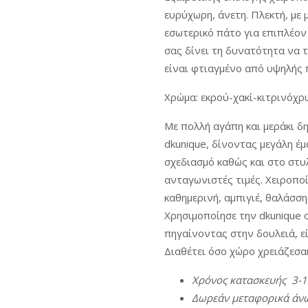
ευρύχωρη, άνετη. Πλεκτή, με 
εσωτερικό πάτο για επιπλέον
σας δίνει τη δυνατότητα να 
είναι φτιαγμένο από υψηλής 
Χρώμα: εκρού-χακί-κιτρινόχρ
Με πολλή αγάπη και μεράκι δ
dkunique, δίνοντας μεγάλη έ
σχεδιασμό καθώς και στο στυλ
ανταγωνιστές τιμές. Χειροποί
καθημερινή, αμπιγιέ, θαλάσση
Χρησιμοποίησε την dkunique σ
πηγαίνοντας στην δουλειά, εί
Διαθέτει όσο χώρο χρειάζεσαι
Χρόνος
κατασκευής
3-
Δωρεάν
μεταφορικά
άν