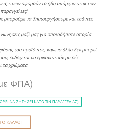
εις
τιμών
αφορούν
το
ήδη
υ
π
άρχον
στοκ
των
π
αραγγελίες
!
ς
μ
π
ορούμε
να
δημιουργήσουμε
και
τσάντες
ινωνήσεις
μαζί
μας
για
ο
π
οιαδή
π
οτε
α
π
ορία
φύσης
του
π
ροϊόντος
,
κανένα άλλο
δεν
μ
π
ορεί
σου,
ενδέχεται
να
εμφανιστούν
μικρές
ι τα χρώματα.
riginal
Η
με ΦΠΑ)
rice
τρέχουσα
ΡΕΊ ΝΑ ΖΗΤΗΘΕΊ ΚΑΤΌΠΙΝ ΠΑΡΑΓΓΕΛΊΑΣ)
was:
ιμή
ΤΟ ΚΑΛΆΘΙ