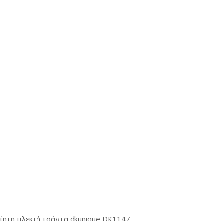
οίητη πλεκτή τσάντα dkunique DK1147,