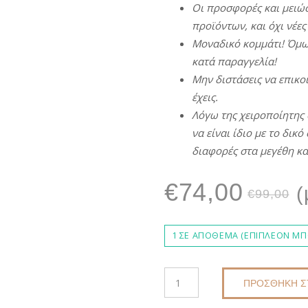
Οι
π
ροσφορές
και
μειώσ
π
ροϊόντων
,
και
όχι
νέες
Μοναδικό
κομμάτι
!
Όμω
κατά
π
αραγγελία
!
Μην
διστάσεις
να
ε
π
ικο
έχεις
.
Λόγω
της
χειρο
π
οίητης
να
είναι
ίδιο
με
το δικό 
διαφορές
στα
μεγέθη
κα
O
€
74,00
(
€
99,00
p
1 ΣΕ ΑΠΌΘΕΜΑ (ΕΠΙΠΛΈΟΝ ΜΠΟ
τ
ΠΛΕΚΤΉ
ΠΡΟΣΘΉΚΗ Σ
ΤΣΆΝΤΑ
ΧΕΙΡΟΠΟΊΗΤΗ