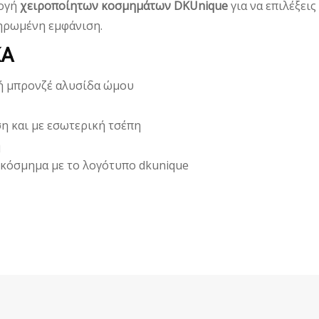
λογή
χειροποίητων κοσμημάτων DKUnique
για να επιλέξεις
ληρωμένη εμφάνιση.
ΚΑ
ή μπρονζέ αλυσίδα ώμου
η και με εσωτερική τσέπη
η
κόσμημα με το λογότυπο dkunique