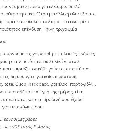
μπρονζέ μαγνητάκια για κλείσιμο, διπλό
 σταθερότητα και έξτρα μεταλλική αλυσίδα που
τη φορέσετε εύκολα στον ώμο. Το εσωτερικό
ποιότητας επένδυση. Γήινη τριχρωμία
υσο
ημιουργούμε τις χειροποίητες πλεκτές τσάντες
μφαση στην ποιότητα των υλικών, στον
 που ταιριάζει σε κάθε γούστο, σε απίθανα
ητες δημιουργίες για κάθε περίσταση,
ς, tote, ώμου, back pack, φάκελος, πορτοφόλι…
ου οποιαδήποτε στιγμή της ημέρας, είτε
τε περίπατο, και στη βραδινή σου έξοδο!
 για τις ανάγκες σου!
15
εργάσιμες
μέρες
ω
των
99€
εντός
Ελλάδας