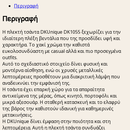
Χειροποίητη
Περιγραφή
DKUnique
DK1055
Περιγραφή
ποσότητα
Η πλεκτή τσάντα DKUnique DK1055 ξεχωρίζει για την
ιδιαίτερη πλέξη βεντάλια που της προσδίδει υφή και
χαρακτήρα. Το χακί χρώμα την καθιστά
ευκολοσυνδύαστη με casual αλλά και πιο προσεγμένα
outfits.
Αυτό το σχεδιαστικό στοιχείο δίνει φυσική και
μοντέρνα αίσθηση, ενώ οι χρυσές μεταλλικές
λεπτομέρειες προσθέτουν μια διακριτική λάμψη που
αναδεικνύει την εμφάνισή της.
Η τσάντα έχει επαρκή χώρο για τα απαραίτητα
αντικείμενα της μέρας, όπως κινητό, πορτοφόλι και
μικρά αξεσουάρ. Η σταθερή κατασκευή και το ελαφρύ
της βάρος την καθιστούν ιδανική για καθημερινές
μετακινήσεις.
Η DKUnique δίνει έμφαση στην ποιότητα και στη
λεπτομέρεια. Αυτή η πλεκτή τσάντα συνδυάζει