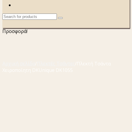
Προσφορά!
Αρχική σελίδα
/
Πλεκτές Τσάντες
/
Πλεκτή Τσάντα
Χειροποίητη DKUnique DK1055