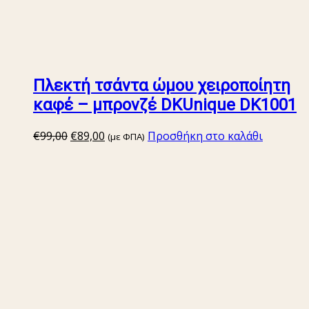
Πλεκτή τσάντα ώμου χειροποίητη
καφέ – μπρονζέ DKUnique DK1001
Original
Η
€
99,00
€
89,00
Προσθήκη στο καλάθι
(με ΦΠΑ)
price
τρέχουσα
was:
τιμή
€99,00.
είναι:
€89,00.