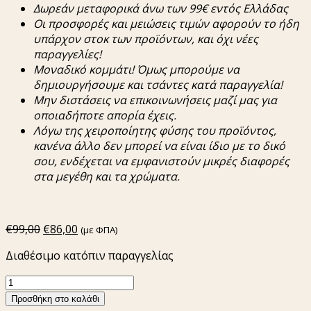
Δωρεάν
μεταφορικά
άνω
των
99€
εντός
Ελλάδας
Οι
π
ροσφορές
και
μειώσεις
τιμών
αφορούν
το
ήδη
υ
π
άρχον
στοκ
των
π
ροϊόντων
,
και
όχι
νέες
π
αραγγελίες
!
Μοναδικό
κομμάτι
!
Όμως
μ
π
ορούμε
να
δημιουργήσουμε
και
τσάντες
κατά
π
αραγγελία
!
Μην
διστάσεις
να
ε
π
ικοινωνήσεις
μαζί
μας
για
ο
π
οιαδή
π
οτε
α
π
ορία
έχεις
.
Λόγω
της
χειρο
π
οίητης
φύσης
του
π
ροϊόντος
,
κανένα άλλο
δεν
μ
π
ορεί
να
είναι
ίδιο
με
το δικό
σου,
ενδέχεται
να
εμφανιστούν
μικρές
διαφορές
στα
μεγέθη
και τα χρώματα.
Original
Η
€
99,00
€
86,00
(με ΦΠΑ)
price
τρέχουσα
Διαθέσιμο κατόπιν παραγγελίας
was:
τιμή
€99,00.
είναι:
Πλεκτή
€86,00.
Τσάντα
Προσθήκη στο καλάθι