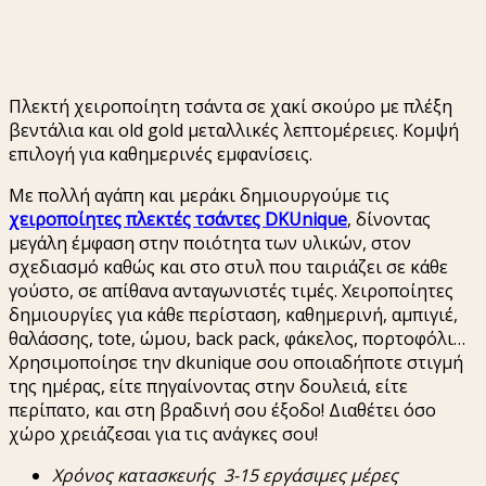
Πλεκτή χειροποίητη τσάντα σε χακί σκούρο με πλέξη
βεντάλια και old gold μεταλλικές λεπτομέρειες. Κομψή
επιλογή για καθημερινές εμφανίσεις.
Με πολλή αγάπη και μεράκι δημιουργούμε τις
χειροποίητες πλεκτές τσάντες DKUnique
, δίνοντας
μεγάλη έμφαση στην ποιότητα των υλικών, στον
σχεδιασμό καθώς και στο στυλ που ταιριάζει σε κάθε
γούστο, σε απίθανα ανταγωνιστές τιμές. Χειροποίητες
δημιουργίες για κάθε περίσταση, καθημερινή, αμπιγιέ,
θαλάσσης, tote, ώμου, back pack, φάκελος, πορτοφόλι…
Χρησιμοποίησε την dkunique σου οποιαδήποτε στιγμή
της ημέρας, είτε πηγαίνοντας στην δουλειά, είτε
περίπατο, και στη βραδινή σου έξοδο! Διαθέτει όσο
χώρο χρειάζεσαι για τις ανάγκες σου!
Χρόνος
κατασκευής
3-15
εργάσιμες
μέρες