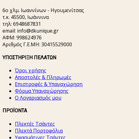
6o χλμ. Ιωαννίνων - Ηγουμενίτσας
τ.κ. 45500, Ιωάννινα
τηλ: 6948687831
email:
info@dkunique.gr
ΑΦΜ: 998624976
Αριθμός Γ.Ε.ΜΗ: 30415529000
ΥΠΟΣΤΗΡΙΞΗ ΠΕΛΑΤΩΝ
Όροι χρήσης
Αποστολές & Πληρωμές
Επιστροφές & Υπαναχώρηση
Φόρμα Υπαναχώρησης
Ο Λογαριασμός μου
ΠΡΟΪΟΝΤΑ
Πλεκτές Τσάντες
Πλεκτά Πορτοφόλια
Υφασμάτινες Τσάντες