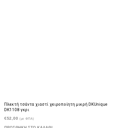
Πλεκτή τσάντα χιαστί χειροποίητη μικρή DKUnique
DK1108 γκρι
€
52,00
(με ΦΠΑ)
ΠΡΟΣΘΉΚΗ ΣΤΟ ΚΑΛΆΘΙ