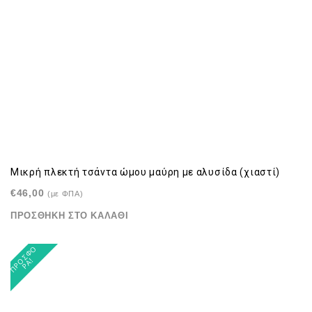
Μικρή πλεκτή τσάντα ώμου μαύρη με αλυσίδα (χιαστί)
€
46,00
(με ΦΠΑ)
ΠΡΟΣΘΉΚΗ ΣΤΟ ΚΑΛΆΘΙ
Π
Ρ
Σ
Φ
Ο
Ρ
Ά
Ο
!