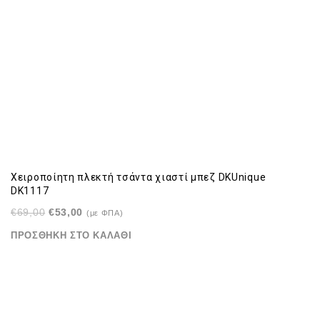
Χειροποίητη πλεκτή τσάντα χιαστί μπεζ DKUnique
DK1117
Original
Η
€
69,00
€
53,00
(με ΦΠΑ)
price
τρέχουσα
ΠΡΟΣΘΉΚΗ ΣΤΟ ΚΑΛΆΘΙ
was:
τιμή
€69,00.
είναι:
€53,00.