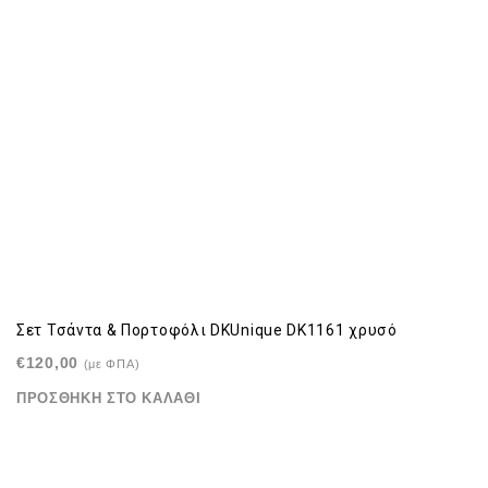
Σετ Τσάντα & Πορτοφόλι DKUnique DK1161 χρυσό
€
120,00
(με ΦΠΑ)
ΠΡΟΣΘΉΚΗ ΣΤΟ ΚΑΛΆΘΙ