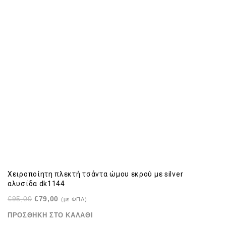
Χειροποίητη πλεκτή τσάντα ώμου εκρού με silver
αλυσίδα dk1144
Original
Η
€
95,00
€
79,00
(με ΦΠΑ)
price
τρέχουσα
ΠΡΟΣΘΉΚΗ ΣΤΟ ΚΑΛΆΘΙ
was:
τιμή