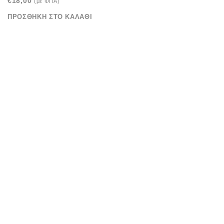
€
18,00
(με ΦΠΑ)
ΠΡΟΣΘΉΚΗ ΣΤΟ ΚΑΛΆΘΙ