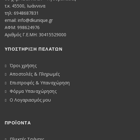
τ.κ. 45500, Ιωάννινα
τηλ: 6948687831
email:
info@dkunique.gr
ΑΦΜ: 998624976
Αριθμός Γ.Ε.ΜΗ: 30415529000
ΥΠΟΣΤΗΡΙΞΗ ΠΕΛΑΤΩΝ
Όροι χρήσης
Αποστολές & Πληρωμές
Επιστροφές & Υπαναχώρηση
Φόρμα Υπαναχώρησης
Ο Λογαριασμός μου
ΠΡΟΪΟΝΤΑ
Πλεκτές Τσάντες