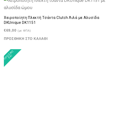
a
n
a
t
t
t
i
Χειροποίητη Πλεκτή Τσάντα Clutch Λιλά με Αλυσίδα
i
o
DKUnique DK1151
o
n
€
69,00
(με ΦΠΑ)
n
ΠΡΟΣΘΉΚΗ ΣΤΟ ΚΑΛΆΘΙ
Π
Ρ
Σ
Φ
Ο
Ρ
Ά
Ο
!