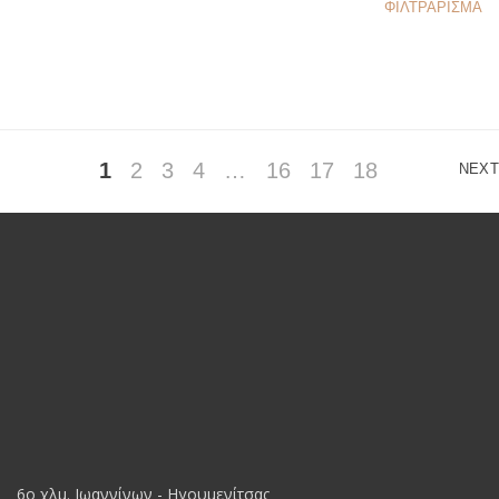
ΦΙΛΤΡΆΡΙΣΜΑ
1
2
3
4
…
16
17
18
NEXT
6o χλμ. Ιωαννίνων - Ηγουμενίτσας