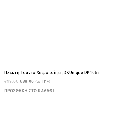
Πλεκτή Τσάντα Χειροποίητη DKUnique DK1055
Original
Η
€
99,00
€
86,00
(με ΦΠΑ)
price
τρέχουσα
ΠΡΟΣΘΉΚΗ ΣΤΟ ΚΑΛΆΘΙ
was:
τιμή
€99,00.
είναι:
€86,00.