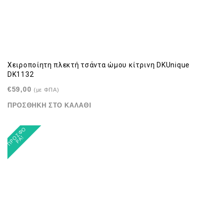
Χειροποίητη πλεκτή τσάντα ώμου κίτρινη DKUnique
DK1132
€
59,00
(με ΦΠΑ)
ΠΡΟΣΘΉΚΗ ΣΤΟ ΚΑΛΆΘΙ
Π
Ρ
Σ
Φ
Ο
Ρ
Ά
Ο
!