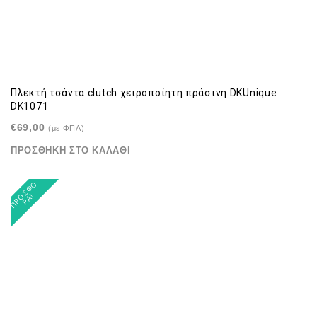
Πλεκτή τσάντα clutch χειροποίητη πράσινη DKUnique
DK1071
€
69,00
(με ΦΠΑ)
ΠΡΟΣΘΉΚΗ ΣΤΟ ΚΑΛΆΘΙ
Π
Ρ
Σ
Φ
Ο
Ρ
Ά
Ο
!