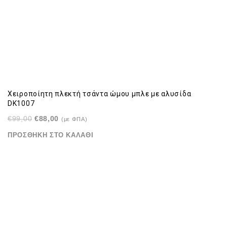
Χειροποίητη πλεκτή τσάντα ώμου μπλε με αλυσίδα
DK1007
Original
Η
€
99,00
€
88,00
(με ΦΠΑ)
price
τρέχουσα
ΠΡΟΣΘΉΚΗ ΣΤΟ ΚΑΛΆΘΙ
was:
τιμή
€99,00.
είναι:
€88,00.