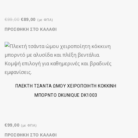
Original
Η
€
99,00
€
89,00
(με ΦΠΑ)
price
τρέχουσα
ΠΡΟΣΘΉΚΗ ΣΤΟ ΚΑΛΆΘΙ
was:
τιμή
€99,00.
είναι:
€89,00.
ΠΛΕΚΤΉ ΤΣΆΝΤΑ ΏΜΟΥ ΧΕΙΡΟΠΟΊΗΤΗ ΚΌΚΚΙΝΗ
ΜΠΟΡΝΤΌ DKUNIQUE DK1003
€
99,00
(με ΦΠΑ)
ΠΡΟΣΘΉΚΗ ΣΤΟ ΚΑΛΆΘΙ