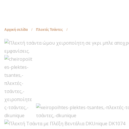
a
n
a
t
t
t
i
i
o
o
Αρχική σελίδα
/
Πλεκτές Τσάντες
/
Πλεκτή τσάντα ώμου χειροποίητη
n
γκρι μπλε DKUnique DK1074
n