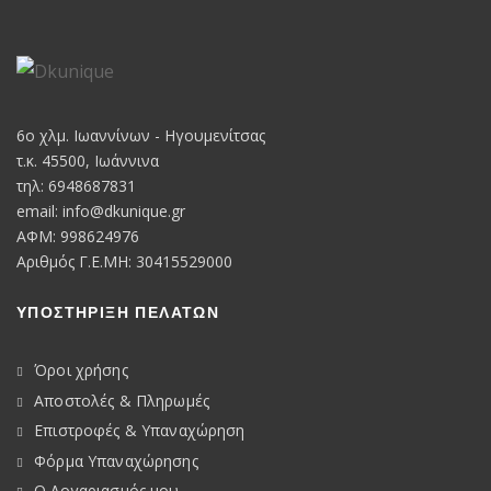
6o χλμ. Ιωαννίνων - Ηγουμενίτσας
τ.κ. 45500, Ιωάννινα
τηλ: 6948687831
email:
info@dkunique.gr
ΑΦΜ: 998624976
Αριθμός Γ.Ε.ΜΗ: 30415529000
ΥΠΟΣΤΗΡΙΞΗ ΠΕΛΑΤΩΝ
Όροι χρήσης
Αποστολές & Πληρωμές
Επιστροφές & Υπαναχώρηση
Φόρμα Υπαναχώρησης
Ο Λογαριασμός μου