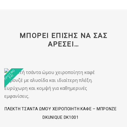
ΜΠΟΡΕΊ ΕΠΊΣΗΣ ΝΑ ΣΑΣ
ΑΡΈΣΕΙ…
Π
Ρ
Σ
Φ
Ο
Ρ
Ά
Ο
!
ΠΛΕΚΤΉ ΤΣΆΝΤΑ ΏΜΟΥ ΧΕΙΡΟΠΟΊΗΤΗ ΚΑΦΈ – ΜΠΡΟΝΖΈ
DKUNIQUE DK1001