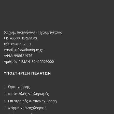
6o χλμ. Ιωαννίνων - Ηγουμενίτσας
τ.κ. 45500, Ιωάννινα
τηλ: 6948687831
email:
info@dkunique.gr
ΑΦΜ: 998624976
Αριθμός Γ.Ε.ΜΗ: 30415529000
ΥΠΟΣΤΗΡΙΞΗ ΠΕΛΑΤΩΝ
Όροι χρήσης
Αποστολές & Πληρωμές
Επιστροφές & Υπαναχώρηση
Φόρμα Υπαναχώρησης