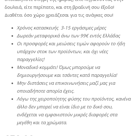
δουλειά, είτε περίπατο, και στη βραδινή σου έξοδο!
Διαθέτει όσο χώρο χρειάζεσαι για τις ανάγκες σου!
Χρόνος
κατασκευής
3-15
εργάσιμες
μέρες
Δωρεάν
μεταφορικά
άνω
των
99€
εντός
Ελλάδας
Οι
π
ροσφορές
και
μειώσεις
τιμών
αφορούν
το
ήδη
υ
π
άρχον
στοκ
των
π
ροϊόντων
,
και
όχι
νέες
π
αραγγελίες
!
Μοναδικό
κομμάτι
!
Όμως
μ
π
ορούμε
να
δημιουργήσουμε
και
τσάντες
κατά
π
αραγγελία
!
Μην
διστάσεις
να
ε
π
ικοινωνήσεις
μαζί
μας
για
ο
π
οιαδή
π
οτε
α
π
ορία
έχεις
.
Λόγω
της
χειρο
π
οίητης
φύσης
του
π
ροϊόντος
,
κανένα
άλλο
δεν
μ
π
ορεί
να
είναι
ίδιο
με
το δικό σου,
ενδέχεται
να
εμφανιστούν
μικρές
διαφορές
στα
μεγέθη
και τα χρώματα.