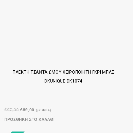
ΠΛΕΚΤΉ ΤΣΆΝΤΑ ΏΜΟΥ ΧΕΙΡΟΠΟΊΗΤΗ ΓΚΡΙ ΜΠΛΕ
DKUNIQUE DK1074
Original
Η
€
97,00
€
89,00
(με ΦΠΑ)
price
τρέχουσα
ΠΡΟΣΘΉΚΗ ΣΤΟ ΚΑΛΆΘΙ
was:
τιμή
€97,00.
είναι: