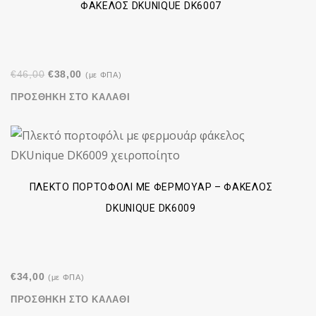
ΦΆΚΕΛΟΣ DKUNIQUE DK6007
Original
Η
€
46,00
€
38,00
(με ΦΠΑ)
price
τρέχουσα
ΠΡΟΣΘΉΚΗ ΣΤΟ ΚΑΛΆΘΙ
was:
τιμή
€46,00.
είναι:
€38,00.
ΠΛΕΚΤΌ ΠΟΡΤΟΦΌΛΙ ΜΕ ΦΕΡΜΟΥΆΡ – ΦΆΚΕΛΟΣ
DKUNIQUE DK6009
€
34,00
(με ΦΠΑ)
ΠΡΟΣΘΉΚΗ ΣΤΟ ΚΑΛΆΘΙ