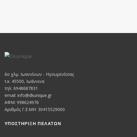
6o χλμ. Ιωαννίνων - Ηγουμενίτσας
τ.κ. 45500, Ιωάννινα
τηλ: 6948687831
email:
info@dkunique.gr
ΑΦΜ: 998624976
Αριθμός Γ.Ε.ΜΗ: 30415529000
ΥΠΟΣΤΗΡΙΞΗ ΠΕΛΑΤΩΝ