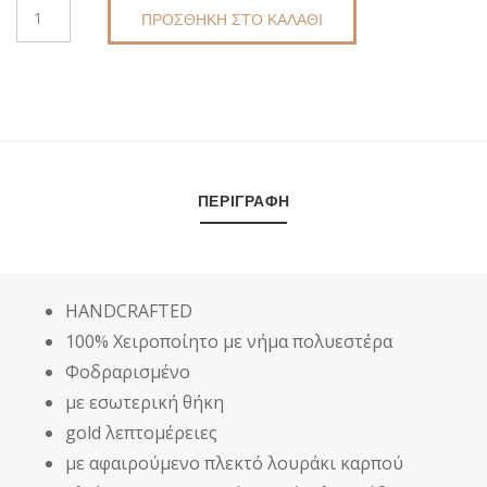
ΧΕΙΡΟΠΟΊΗΤΟΣ
€46,00.
είναι:
ΠΡΟΣΘΉΚΗ ΣΤΟ ΚΑΛΆΘΙ
ΠΛΕΚΤΟΣ
ΦΆΚΕΛΟΣ-
€38,00.
ΠΟΡΤΟΦΌΛΙ
DKUNIQUE-
DK6014
ΠΟΣΌΤΗΤΑ
ΠΕΡΙΓΡΑΦΉ
HANDCRAFTED
100% Χειροποίητο με νήμα πολυεστέρα
Φοδραρισμένο
με εσωτερική θήκη
gold λεπτομέρειες
με αφαιρούμενο πλεκτό λουράκι καρπού