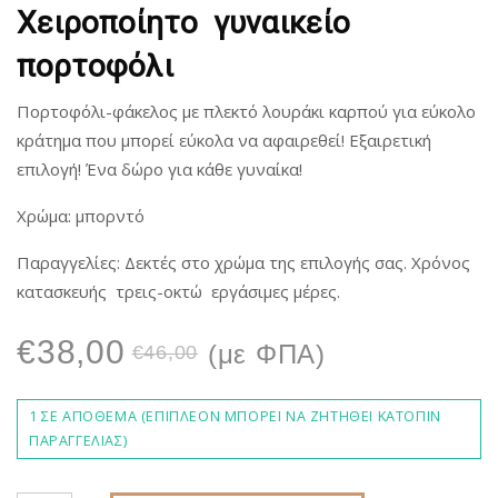
Χειροποίητο γυναικείο
πορτοφόλι
Πορτοφόλι-φάκελος με πλεκτό λουράκι καρπού για εύκολο
κράτημα που μπορεί εύκολα να αφαιρεθεί! Εξαιρετική
επιλογή! Ένα δώρο για κάθε γυναίκα!
Χρώμα: μπορντό
Παραγγελίες: Δεκτές στο χρώμα της επιλογής σας. Χρόνος
κατασκευής τρεις-οκτώ εργάσιμες μέρες.
Original
Η
€
38,00
(με ΦΠΑ)
€
46,00
price
τρέχουσα
1 ΣΕ ΑΠΌΘΕΜΑ (ΕΠΙΠΛΈΟΝ ΜΠΟΡΕΊ ΝΑ ΖΗΤΗΘΕΊ ΚΑΤΌΠΙΝ
ΠΑΡΑΓΓΕΛΊΑΣ)
was:
τιμή