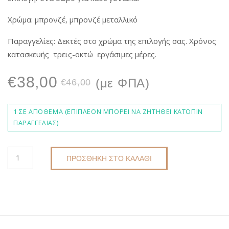
Χρώμα: μπρονζέ, μπρονζέ μεταλλικό
Παραγγελίες: Δεκτές στο χρώμα της επιλογής σας. Χρόνος
κατασκευής τρεις-οκτώ εργάσιμες μέρες.
Original
Η
€
38,00
(με ΦΠΑ)
€
46,00
price
τρέχουσα
1 ΣΕ ΑΠΌΘΕΜΑ (ΕΠΙΠΛΈΟΝ ΜΠΟΡΕΊ ΝΑ ΖΗΤΗΘΕΊ ΚΑΤΌΠΙΝ
ΠΑΡΑΓΓΕΛΊΑΣ)
was:
τιμή
ΧΕΙΡΟΠΟΊΗΤΟ
€46,00.
είναι:
ΠΡΟΣΘΉΚΗ ΣΤΟ ΚΑΛΆΘΙ
ΠΛΕΚΤΌ
ΓΥΝΑΙΚΕΊΟ
€38,00.
ΠΟΡΤΟΦΌΛΙ-
ΦΆΚΕΛΟΣ
DKUNIQUE
DK6008