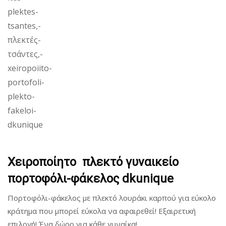
a
n
a
t
t
t
i
i
o
o
n
n
Χειροποίητο πλεκτό γυναικείο
πορτοφόλι-φάκελος dkunique
Πορτοφόλι-φάκελος με πλεκτό λουράκι καρπού για εύκολο
κράτημα που μπορεί εύκολα να αφαιρεθεί! Εξαιρετική
επιλογή! Ένα δώρο για κάθε γυναίκα!