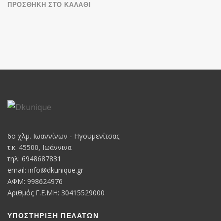
ΠΡΟΣΘΉΚΗ ΣΤΟ ΚΑΛΆΘΙ
was:
τιμή
€46,00.
είναι:
€38,00.
6o χλμ. Ιωαννίνων - Ηγουμενίτσας
τ.κ. 45500, Ιωάννινα
τηλ: 6948687831
email:
info@dkunique.gr
ΑΦΜ: 998624976
Αριθμός Γ.Ε.ΜΗ: 30415529000
ΥΠΟΣΤΗΡΙΞΗ ΠΕΛΑΤΩΝ