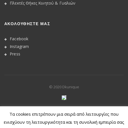
Πλεκτές Θήκες Κινητού & Γυαλιών
ΑΚΟΛΟΥΘΉΣΤΕ ΜΑΣ
Facebook
Instagram
Press
© 2020
Dkunique
Withdraw from contract
Τα cookies επιτρέπουν μια σειρά από λειτουργίες που
ενισχύουν τη λειτουργικότητα και τη συνολική εμπειρία σας