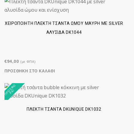
ΧΕΙΡΟΠΟΊΗΤΗ ΠΛΕΚΤΉ ΤΣΆΝΤΑ ΏΜΟΥ ΜΑΎΡΗ ΜΕ SILVER
ΑΛΥΣΊΔΑ DK1044
€
94,00
(με ΦΠΑ)
ΠΡΟΣΘΉΚΗ ΣΤΟ ΚΑΛΆΘΙ
Π
Ρ
Σ
Φ
Ο
Ρ
Ά
Ο
!
ΠΛΕΚΤΉ ΤΣΆΝΤΑ DKUNIQUE DK1032