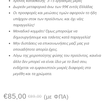
Χρόνος
κατασκευής 3-15 εργάσιμες
μέρες
Δωρεάν
μεταφορικά
άνω
των 99€ εντός
Ελλάδας
Οι προσφορές
και
μειώσεις
τιμών
αφορούν
το
ήδη
υπάρχον
στοκ
των προϊόντων, και
όχι
νέες
παραγγελίες!
Μοναδικό
κομμάτι! Όμως
μπορούμε
να
δημιουργήσουμε
και
τσάντες
κατά παραγγελία!
Μην
διστάσεις
να
επικοινωνήσεις
μαζί
μας
για
οποιαδήποτε
απορία
έχεις.
Λόγω
της
χειροποίητης
φύσης
του προϊόντος, κανένα
άλλο
δεν
μπορεί
να
είναι
ίδιο
με
το δικό σου,
ενδέχεται
να
εμφανιστούν
μικρές
διαφορές
στα
μεγέθη και τα χρώματα.
Original
Η
€
85,00
(με ΦΠΑ)
€
89,00