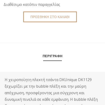
price
τρέχουσα
Διαθέσιμο κατόπιν παραγγελίας
was:
τιμή
ΠΡΟΣΘΉΚΗ ΣΤΟ ΚΑΛΆΘΙ
ΠΛΕΚΤΉ
€89,00.
είναι:
ΤΣΆΝΤΑ
DKUNIQUE
DK1129
€85,00.
ΠΟΣΌΤΗΤΑ
ΠΕΡΙΓΡΑΦΉ
Η χειροποίητη πλεκτή τσάντα DKUnique DK1129
ξεχωρίζει με την bubble πλέξη και την μαύρη
απόχρωση, προσφέροντας μια σύγχρονη και
δυναμική πινελιά σε κάθε εμφάνιση. Η bubble πλέξη