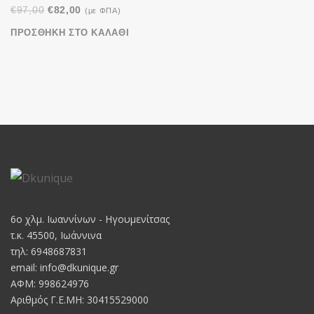
Original
Η
€
97,00
€
82,00
(με ΦΠΑ)
price
τρέχουσα
ΠΡΟΣΘΉΚΗ ΣΤΟ ΚΑΛΆΘΙ
was:
τιμή
€97,00.
είναι:
€82,00.
6o χλμ. Ιωαννίνων - Ηγουμενίτσας
τ.κ. 45500, Ιωάννινα
τηλ: 6948687831
email:
info@dkunique.gr
ΑΦΜ: 998624976
Αριθμός Γ.Ε.ΜΗ: 30415529000