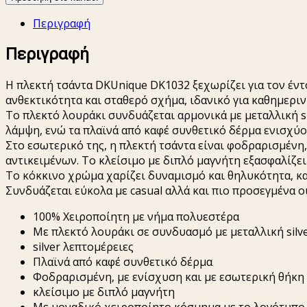
DKUnique
Περιγραφή
DK1032
ποσότητα
Περιγραφή
Η πλεκτή τσάντα DKUnique DK1032 ξεχωρίζει για τον έν
ανθεκτικότητα και σταθερό σχήμα, ιδανικό για καθημερι
Το πλεκτό λουράκι συνδυάζεται αρμονικά με μεταλλική s
λάμψη, ενώ τα πλαϊνά από καφέ συνθετικό δέρμα ενισχύο
Στο εσωτερικό της, η πλεκτή τσάντα είναι φοδραρισμένη
αντικειμένων. Το κλείσιμο με διπλό μαγνήτη εξασφαλίζε
Το κόκκινο χρώμα χαρίζει δυναμισμό και θηλυκότητα, κα
Συνδυάζεται εύκολα με casual αλλά και πιο προσεγμένα o
100% Χειροποίητη με νήμα πολυεστέρα
Με πλεκτό λουράκι σε συνδυασμό με μεταλλική silv
silver λεπτομέρειες
Πλαϊνά από καφέ συνθετικό δέρμα
Φοδραρισμένη, με ενίσχυση και με εσωτερική θήκη
κλείσιμο με διπλό μαγνήτη