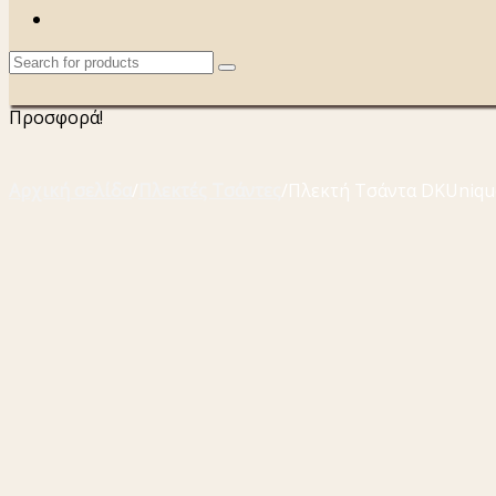
Προσφορά!
Αρχική σελίδα
/
Πλεκτές Τσάντες
/
Πλεκτή Τσάντα DKUniqu