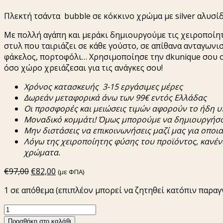
Πλεκτή τσάντα bubble σε κόκκινο χρώμα με silver αλυσίδ
Με πολλή αγάπη και μεράκι δημιουργούμε τις χειροποίητ
στυλ που ταιριάζει σε κάθε γούστο, σε απίθανα ανταγωνισ
φάκελος, πορτοφόλι… Χρησιμοποίησε την dkunique σου οπο
όσο χώρο χρειάζεσαι για τις ανάγκες σου!
Χρόνος
κατασκευής
3-15
εργάσιμες
μέρες
Δωρεάν
μεταφορικά
άνω
των
99€
εντός
Ελλάδας
Οι
π
ροσφορές
και
μειώσεις
τιμών
αφορούν
το
ήδη
υ
Μοναδικό
κομμάτι
!
Όμως
μ
π
ορούμε
να
δημιουργήσ
Μην
διστάσεις
να
ε
π
ικοινωνήσεις
μαζί
μας
για
ο
π
οι
Λόγω
της
χειρο
π
οίητης
φύσης
του
π
ροϊόντος
,
κανέν
χρώματα.
Original
Η
€
97,00
€
82,00
(με ΦΠΑ)
price
τρέχουσα
1 σε απόθεμα (επιπλέον μπορεί να ζητηθεί κατόπιν παραγ
was:
τιμή
€97,00.
είναι:
Πλεκτή
€82,00.
Τσάντα
Προσθήκη στο καλάθι