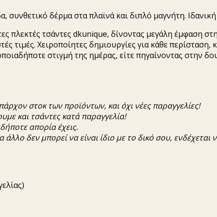
α, συνθετικό δέρμα στα πλαϊνά και διπλό μαγνήτη. Ιδανική
ες πλεκτές τσάντες dkunique, δίνοντας μεγάλη έμφαση στ
τές τιμές. Χειροποίητες δημιουργίες για κάθε περίσταση, κ
ιαδήποτε στιγμή της ημέρας, είτε πηγαίνοντας στην δουλε
π
άρχον
στοκ
των
π
ροϊόντων
,
και
όχι
νέες
π
αραγγελίες
!
ουμε
και
τσάντες
κατά
π
αραγγελία
!
αδή
π
οτε
α
π
ορία
έχεις
.
α άλλο
δεν
μ
π
ορεί
να
είναι
ίδιο
με
το δικό σου,
ενδέχεται
ν
γελίας)