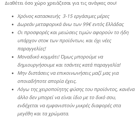
Διαθέτει όσο χώρο χρειάζεσαι για τις ανάγκες σου!
Χρόνος
κατασκευής
3-15
εργάσιμες
μέρες
Δωρεάν
μεταφορικά
άνω
των
99€
εντός
Ελλάδας
Οι
π
ροσφορές
και
μειώσεις
τιμών
αφορούν
το
ήδη
υ
π
άρχον
στοκ
των
π
ροϊόντων
,
και
όχι
νέες
π
αραγγελίες
!
Μοναδικό
κομμάτι
!
Όμως
μ
π
ορούμε
να
δημιουργήσουμε
και
τσάντες
κατά
π
αραγγελία
!
Μην
διστάσεις
να
ε
π
ικοινωνήσεις
μαζί
μας
για
ο
π
οιαδή
π
οτε
α
π
ορία
έχεις
.
Λόγω
της
χειρο
π
οίητης
φύσης
του
π
ροϊόντος
,
κανένα
άλλο
δεν
μ
π
ορεί
να
είναι
ίδιο
με
το δικό σου,
ενδέχεται
να
εμφανιστούν
μικρές
διαφορές
στα
μεγέθη
και τα χρώματα.