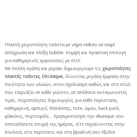
a
n
a
t
t
t
i
i
o
o
n
n
Πλεκτή χειροποίητη τσάντα με νήμα velluto σε καφέ
απόχρωση και πλέξη bubble. Κομψή και πρακτική επιλογή
για καθημερινές εμφανίσεις με στιλ.
Με πολλή αγάπη και μεράκι δημιουργούμε τις
χειροποίητες
πλεκτές τσάντες DKUnique
, δίνοντας μεγάλη έμφαση στην
ποιότητα των υλικών, στον σχεδιασμό καθώς και στο στυλ
που ταιριάζει σε κάθε γούστο, σε απίθανα ανταγωνιστές
τιμές. Χειροποίητες δημιουργίες για κάθε περίσταση,
καθημερινή, αμπιγιέ, θαλάσσης, tote, ώμου, back pack,
φάκελος, πορτοφόλι… Χρησιμοποίησε την dkunique σου
οποιαδήποτε στιγμή της ημέρας, είτε πηγαίνοντας στην
δουλειά, είτε περίπατο, και στη βραδινή σου έξοδο!