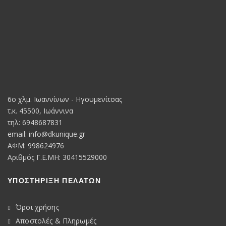
6o χλμ. Ιωαννίνων - Ηγουμενίτσας
τ.κ. 45500, Ιωάννινα
τηλ: 6948687831
email:
info@dkunique.gr
ΑΦΜ: 998624976
Αριθμός Γ.Ε.ΜΗ: 30415529000
ΥΠΟΣΤΗΡΙΞΗ ΠΕΛΑΤΩΝ
Όροι χρήσης
Αποστολές & Πληρωμές