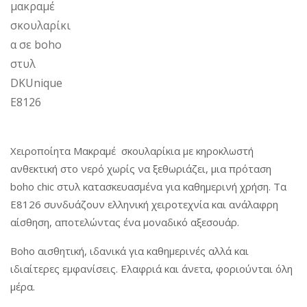
a
n
a
t
t
t
i
i
o
o
n
n
Χειροποίητα Μακραμέ σκουλαρίκια με κηροκλωστή
ανθεκτική στο νερό χωρίς να ξεθωριάζει, μια πρόταση
boho chic στυλ κατασκευασμένα για καθημερινή χρήση. Τα
E8126 συνδυάζουν ελληνική χειροτεχνία και ανάλαφρη
αίσθηση, αποτελώντας ένα μοναδικό αξεσουάρ.
Boho αισθητική, ιδανικά για καθημερινές αλλά και
ιδιαίτερες εμφανίσεις. Ελαφριά και άνετα, φοριούνται όλη
μέρα.