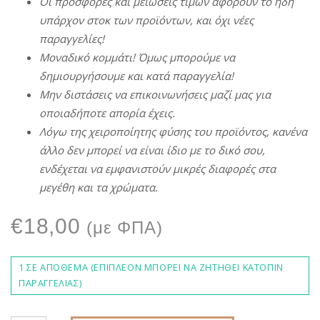
Οι
π
ροσφορές
και
μειώσεις
τιμών
αφορούν
το
ήδη
υ
π
άρχον
στοκ
των
π
ροϊόντων
,
και
όχι
νέες
π
αραγγελίες
!
Μοναδικό
κομμάτι
!
Όμως
μ
π
ορούμε
να
δημιουργήσουμε
και
κατά
π
αραγγελία
!
Μην
διστάσεις
να
ε
π
ικοινωνήσεις
μαζί
μας
για
ο
π
οιαδή
π
οτε
α
π
ορία
έχεις
.
Λόγω
της
χειρο
π
οίητης
φύσης
του
π
ροϊόντος
,
κανένα
άλλο
δεν
μ
π
ορεί
να
είναι
ίδιο
με
το δικό σου,
ενδέχεται
να
εμφανιστούν
μικρές
διαφορές
στα
μεγέθη
και τα χρώματα.
€
18,00
(με ΦΠΑ)
1 ΣΕ ΑΠΌΘΕΜΑ (ΕΠΙΠΛΈΟΝ ΜΠΟΡΕΊ ΝΑ ΖΗΤΗΘΕΊ ΚΑΤΌΠΙΝ
ΠΑΡΑΓΓΕΛΊΑΣ)