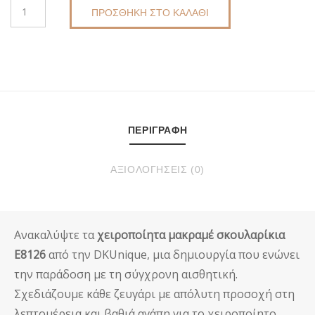
ΜΑΚΡΑΜΈ
ΠΡΟΣΘΉΚΗ ΣΤΟ ΚΑΛΆΘΙ
ΣΚΟΥΛΑΡΊΚΙΑ
ΧΕΙΡΟΠΟΊΗΤΑ
E8126
DKUNIQUE
ΠΟΣΌΤΗΤΑ
ΠΕΡΙΓΡΑΦΉ
ΑΞΙΟΛΟΓΉΣΕΙΣ (0)
Ανακαλύψτε τα
χειροποίητα μακραμέ σκουλαρίκια
E8126
από την DKUnique, μια δημιουργία που ενώνει
την παράδοση με τη σύγχρονη αισθητική.
Σχεδιάζουμε κάθε ζευγάρι με απόλυτη προσοχή στη
λεπτομέρεια και βαθιά αγάπη για το χειροποίητο