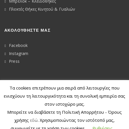
Μπρελόκ – Κλειδοθήκες
Πλεκτές Θήκες Κινητού & Γυαλιών
ΑΚΟΛΟΥΘΉΣΤΕ ΜΑΣ
Facebook
Instagram
Press
Τα cookies επιτρέπουν μια σειρά από λειτουργίες που
© 2020
Dkunique
ενισχύουν τη λειτουργικότητα και τη συνολική εμπειρία σας
στον ιστοχώρο μας.
Μπορείτε να διαβάσετε τη Πολιτική Απορρήτου - Όρους
Withdraw from contract
χρήσης
εδώ
. Χρησιμοποιώντας τον ιστότοπό μας,
συμφωνείτε με τη χρήση των cookies.
Ρυθμίσεις