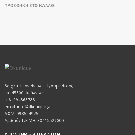
ΠΡΟΣΘΉΚΗ ΣΤΟ ΚΑΛΆΘΙ
6o χλμ. Ιωαννίνων - Ηγουμενίτσας
τ.κ. 45500, Ιωάννινα
τηλ: 6948687831
email:
info@dkunique.gr
ΑΦΜ: 998624976
Αριθμός Γ.Ε.ΜΗ: 30415529000
ΥΠΟΣΤΗΡΙΞΗ ΠΕΛΑΤΩΝ