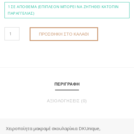
1 ΣΕ ΑΠΌΘΕΜΑ (ΕΠΙΠΛΈΟΝ ΜΠΟΡΕΊ ΝΑ ΖΗΤΗΘΕΊ ΚΑΤΌΠΙΝ
ΠΑΡΑΓΓΕΛΊΑΣ)
ΜΑΚΡΑΜΈ
ΠΡΟΣΘΉΚΗ ΣΤΟ ΚΑΛΆΘΙ
ΣΚΟΥΛΑΡΊΚΙΑ
E8117
DKUNIQUE
ΠΟΣΌΤΗΤΑ
ΠΕΡΙΓΡΑΦΉ
ΑΞΙΟΛΟΓΉΣΕΙΣ (0)
Χειροποίητα μακραμέ σκουλαρίκια DKUnique,