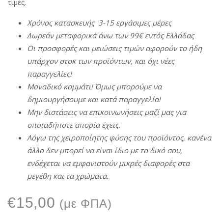
τιμές.
Χρόνος
κατασκευής
3-15
εργάσιμες
μέρες
Δωρεάν
μεταφορικά
άνω
των
99€
εντός
Ελλάδας
Οι
π
ροσφορές
και
μειώσεις
τιμών
αφορούν
το
ήδη
υ
π
άρχον
στοκ
των
π
ροϊόντων
,
και
όχι
νέες
π
αραγγελίες
!
Μοναδικό
κομμάτι
!
Όμως
μ
π
ορούμε
να
δημιουργήσουμε
και
κατά
π
αραγγελία
!
Μην
διστάσεις
να
ε
π
ικοινωνήσεις
μαζί
μας
για
ο
π
οιαδή
π
οτε
α
π
ορία
έχεις
.
Λόγω
της
χειρο
π
οίητης
φύσης
του
π
ροϊόντος
,
κανένα
άλλο
δεν
μ
π
ορεί
να
είναι
ίδιο
με
το δικό σου,
ενδέχεται
να
εμφανιστούν
μικρές
διαφορές
στα
μεγέθη
και τα χρώματα.
€
15,00
(με ΦΠΑ)