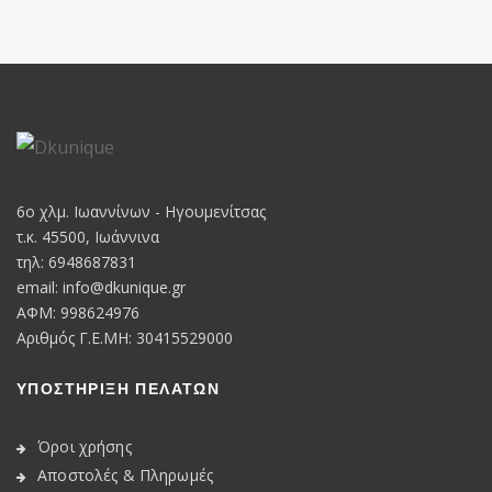
6o χλμ. Ιωαννίνων - Ηγουμενίτσας
τ.κ. 45500, Ιωάννινα
τηλ: 6948687831
email:
info@dkunique.gr
ΑΦΜ: 998624976
Αριθμός Γ.Ε.ΜΗ: 30415529000
ΥΠΟΣΤΗΡΙΞΗ ΠΕΛΑΤΩΝ
Όροι χρήσης
Αποστολές & Πληρωμές