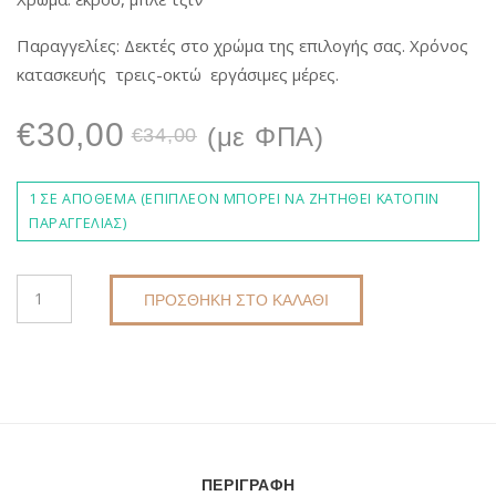
Παραγγελίες: Δεκτές στο χρώμα της επιλογής σας. Χρόνος
κατασκευής τρεις-οκτώ εργάσιμες μέρες.
Original
Η
€
30,00
(με ΦΠΑ)
€
34,00
price
τρέχουσα
1 ΣΕ ΑΠΌΘΕΜΑ (ΕΠΙΠΛΈΟΝ ΜΠΟΡΕΊ ΝΑ ΖΗΤΗΘΕΊ ΚΑΤΌΠΙΝ
ΠΑΡΑΓΓΕΛΊΑΣ)
was:
τιμή
ΧΕΙΡΟΠΟΊΗΤΟ
€34,00.
είναι:
ΠΡΟΣΘΉΚΗ ΣΤΟ ΚΑΛΆΘΙ
ΠΟΡΤΟΦΌΛΙ
DKUNIQUE-
€30,00.
DK6024
ΠΟΣΌΤΗΤΑ
ΠΕΡΙΓΡΑΦΉ