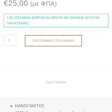
€
25,00
(με ΦΠΑ)
1 ΣΕ ΑΠΌΘΕΜΑ (ΕΠΙΠΛΈΟΝ ΜΠΟΡΕΊ ΝΑ ΖΗΤΗΘΕΊ ΚΑΤΌΠΙΝ
ΠΑΡΑΓΓΕΛΊΑΣ)
ΧΕΙΡΟΠΟΊΗΤΟ
ΠΡΟΣΘΉΚΗ ΣΤΟ ΚΑΛΆΘΙ
ΠΛΕΚΤΌ
ΓΥΝΑΙΚΕΊΟ
ΠΟΡΤΟΦΌΛΙ-
ΦΆΚΕΛΟΣ
DKUNIQUE
DK6002
ΠΟΣΌΤΗΤΑ
ΠΕΡΙΓΡΑΦΉ
HANDCRAFTED