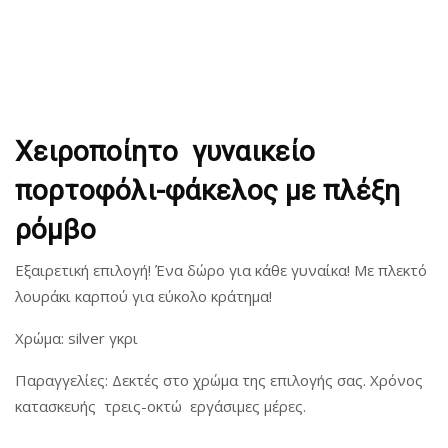
a
n
a
t
t
t
i
i
o
o
n
n
Χειροποίητο γυναικείο
πορτοφόλι-φάκελος με πλέξη
ρόμβο
Εξαιρετική επιλογή! Ένα δώρο για κάθε γυναίκα! Με πλεκτό
λουράκι καρπού για εύκολο κράτημα!
Χρώμα: silver γκρι
Παραγγελίες: Δεκτές στο χρώμα της επιλογής σας. Χρόνος
κατασκευής τρεις-οκτώ εργάσιμες μέρες.