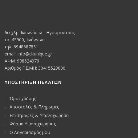
6o χλμ. Ιωαννίνων - Ηγουμενίτσας
τ.κ. 45500, Ιωάννινα
τηλ: 6948687831
email:
info@dkunique.gr
ΑΦΜ: 998624976
Αριθμός Γ.Ε.ΜΗ: 30415529000
ΥΠΟΣΤΗΡΙΞΗ ΠΕΛΑΤΩΝ
Όροι χρήσης
Αποστολές & Πληρωμές
Επιστροφές & Υπαναχώρηση
Φόρμα Υπαναχώρησης
Ο Λογαριασμός μου