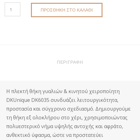
ΠΛΕΚΤΉ
ΠΡΟΣΘΉΚΗ ΣΤΟ ΚΑΛΆΘΙ
ΘΉΚΗ
ΓΥΑΛΙΏΝ
&
ΚΙΝΗΤΟΎ
ΧΕΙΡΟΠΟΊΗΤΗ
DKUNIQUE
DK6035
ΠΕΡΙΓΡΑΦΉ
ΠΟΣΌΤΗΤΑ
Η πλεκτή θήκη γυαλιών & κινητού χειροποίητη
DKUnique DK6035 συνδυάζει λειτουργικότητα,
προστασία και σύγχρονο σχεδιασμό. Δημιουργούμε
τη θήκη εξ ολοκλήρου στο χέρι, χρησιμοποιώντας
πολυεστερικό νήμα υψηλής αντοχής και αφράτο,
ανθεκτικό ύφασμα, ώστε να προστατεύει