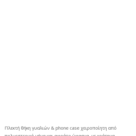
Πλεκτή θήκη γυαλιών & phone case χειροποίητη από
πολυεστερικό νήμα και αφράτο ύφασμα, με κράτημα