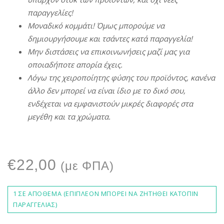
π
αραγγελίες
!
Μοναδικό
κομμάτι
!
Όμως
μ
π
ορούμε
να
δημιουργήσουμε
και
τσάντες
κατά
π
αραγγελία
!
Μην
διστάσεις
να
ε
π
ικοινωνήσεις
μαζί
μας
για
ο
π
οιαδή
π
οτε
α
π
ορία
έχεις
.
Λόγω
της
χειρο
π
οίητης
φύσης
του
π
ροϊόντος
,
κανένα
άλλο
δεν
μ
π
ορεί
να
είναι
ίδιο
με
το δικό σου,
ενδέχεται
να
εμφανιστούν
μικρές
διαφορές
στα
μεγέθη
και τα χρώματα.
€
22,00
(με ΦΠΑ)
1 ΣΕ ΑΠΌΘΕΜΑ (ΕΠΙΠΛΈΟΝ ΜΠΟΡΕΊ ΝΑ ΖΗΤΗΘΕΊ ΚΑΤΌΠΙΝ
ΠΑΡΑΓΓΕΛΊΑΣ)