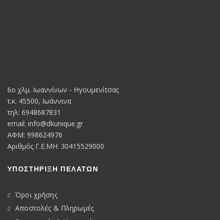
6o χλμ. Ιωαννίνων - Ηγουμενίτσας
τ.κ. 45500, Ιωάννινα
τηλ: 6948687831
email:
info@dkunique.gr
ΑΦΜ: 998624976
Αριθμός Γ.Ε.ΜΗ: 30415529000
ΥΠΟΣΤΗΡΙΞΗ ΠΕΛΑΤΩΝ
Όροι χρήσης
Αποστολές & Πληρωμές