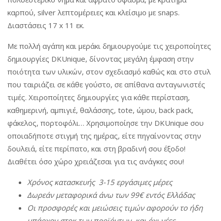
καρπού, silver λεπτομέρειες και κλείσιμο με snaps.
Διαστάσεις 17 x 11 εκ.
Με πολλή αγάπη και μεράκι δημιουργούμε τις χειροποίητες
δημιουργίες DKUnique, δίνοντας μεγάλη έμφαση στην
ποιότητα των υλικών, στον σχεδιασμό καθώς και στο στυλ
που ταιριάζει σε κάθε γούστο, σε απίθανα ανταγωνιστές
τιμές. Χειροποίητες δημιουργίες για κάθε περίσταση,
καθημερινή, αμπιγιέ, θαλάσσης, tote, ώμου, back pack,
φάκελος, πορτοφόλι… Χρησιμοποίησε την DKUnique σου
οποιαδήποτε στιγμή της ημέρας, είτε πηγαίνοντας στην
δουλειά, είτε περίπατο, και στη βραδινή σου έξοδο!
Διαθέτει όσο χώρο χρειάζεσαι για τις ανάγκες σου!
Χρόνος
κατασκευής
3-15
εργάσιμες
μέρες
Δωρεάν
μεταφορικά
άνω
των
99€
εντός
Ελλάδας
Οι
π
ροσφορές
και
μειώσεις
τιμών
αφορούν
το
ήδη
υ
π
άρχον
στοκ
των
π
ροϊόντων
,
και
όχι
νέες