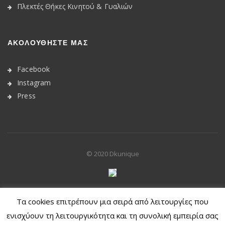
Πλεκτές Θήκες Κινητού & Γυαλιών
ΑΚΟΛΟΥΘΉΣΤΕ ΜΑΣ
Facebook
Instagram
Press
© 2020
Dkunique
Withdraw from contract
Τα cookies επιτρέπουν μια σειρά από λειτουργίες που
ενισχύουν τη λειτουργικότητα και τη συνολική εμπειρία σας