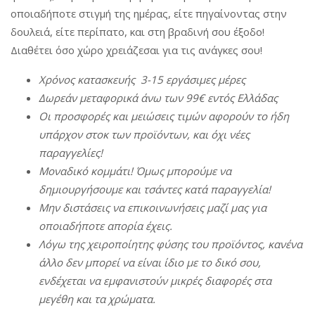
οποιαδήποτε στιγμή της ημέρας, είτε πηγαίνοντας στην
δουλειά, είτε περίπατο, και στη βραδινή σου έξοδο!
Διαθέτει όσο χώρο χρειάζεσαι για τις ανάγκες σου!
Χρόνος
κατασκευής 3-15 εργάσιμες
μέρες
Δωρεάν
μεταφορικά
άνω
των 99€ εντός
Ελλάδας
Οι προσφορές
και
μειώσεις
τιμών
αφορούν
το
ήδη
υπάρχον
στοκ
των προϊόντων, και
όχι
νέες
παραγγελίες!
Μοναδικό
κομμάτι! Όμως
μπορούμε
να
δημιουργήσουμε
και
τσάντες
κατά παραγγελία!
Μην
διστάσεις
να
επικοινωνήσεις
μαζί
μας
για
οποιαδήποτε
απορία
έχεις.
Λόγω
της
χειροποίητης
φύσης
του προϊόντος, κανένα
άλλο
δεν
μπορεί
να
είναι
ίδιο
με
το δικό σου,
ενδέχεται
να
εμφανιστούν
μικρές
διαφορές
στα
μεγέθη και τα χρώματα.