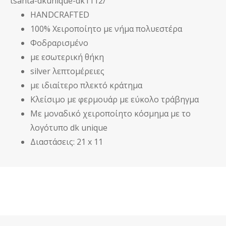
tsanta-dkunique-dk1112/
HANDCRAFTED
100% Χειροποίητο με νήμα πολυεστέρα
Φοδραρισμένο
με εσωτερική θήκη
silver λεπτομέρειες
με ιδιαίτερο πλεκτό κράτημα
Κλείσιμο με φερμουάρ με εύκολο τράβηγμα
Με μοναδικό χειροποίητο κόσμημα με το
λογότυπο dk unique
Διαστάσεις: 21 x 11