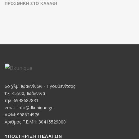
ΠΡΟΣΘΉΚΗ ΣΤΟ ΚΑΛΆΘΙ
6o χλμ. Ιωαννίνων - Ηγουμενίτσας
τ.κ. 45500, Ιωάννινα
τηλ: 6948687831
email:
info@dkunique.gr
ΑΦΜ: 998624976
Αριθμός Γ.Ε.ΜΗ: 30415529000
ΥΠΟΣΤΗΡΙΞΗ ΠΕΛΑΤΩΝ