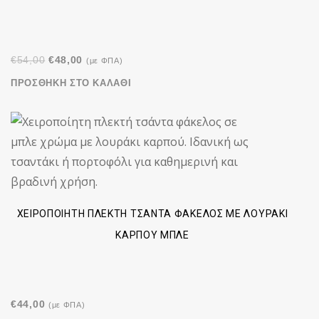
Original
Η
€
54,00
€
48,00
(με ΦΠΑ)
price
τρέχουσα
ΠΡΟΣΘΉΚΗ ΣΤΟ ΚΑΛΆΘΙ
was:
τιμή
€54,00.
είναι:
€48,00.
ΧΕΙΡΟΠΟΊΗΤΗ ΠΛΕΚΤΉ ΤΣΆΝΤΑ ΦΆΚΕΛΟΣ ΜΕ ΛΟΥΡΆΚΙ
ΚΑΡΠΟΎ ΜΠΛΕ
€
44,00
(με ΦΠΑ)