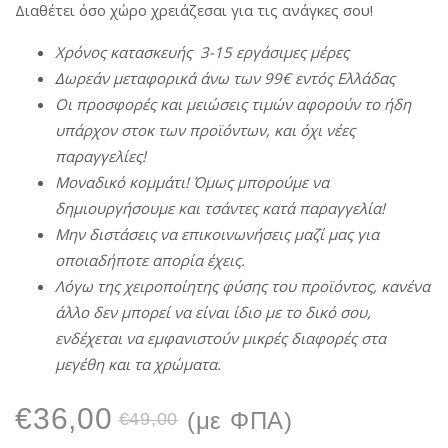
Διαθέτει όσο χώρο χρειάζεσαι για τις ανάγκες σου!
Χρόνος
κατασκευής 3-15 εργάσιμες
μέρες
Δωρεάν
μεταφορικά
άνω
των 99€ εντός
Ελλάδας
Οι προσφορές
και
μειώσεις
τιμών
αφορούν
το
ήδη
υπάρχον
στοκ
των προϊόντων, και
όχι
νέες
παραγγελίες!
Μοναδικό
κομμάτι! Όμως
μπορούμε
να
δημιουργήσουμε
και
τσάντες
κατά παραγγελία!
Μην
διστάσεις
να
επικοινωνήσεις
μαζί
μας
για
οποιαδήποτε
απορία
έχεις.
Λόγω
της
χειροποίητης
φύσης
του προϊόντος, κανένα
άλλο
δεν
μπορεί
να
είναι
ίδιο
με
το δικό σου,
ενδέχεται
να
εμφανιστούν
μικρές
διαφορές
στα
μεγέθη και τα χρώματα.
Original
Η
€
36,00
(με ΦΠΑ)
€
49,00