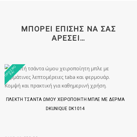
ΜΠΟΡΕΊ ΕΠΊΣΗΣ ΝΑ ΣΑΣ
ΑΡΈΣΕΙ…
Π
Ρ
Σ
Φ
Ο
Ρ
Ά
Ο
!
ΠΛΕΚΤΉ ΤΣΆΝΤΑ ΏΜΟΥ ΧΕΙΡΟΠΟΊΗΤΗ ΜΠΛΕ ΜΕ ΔΈΡΜΑ
DKUNIQUE DK1014