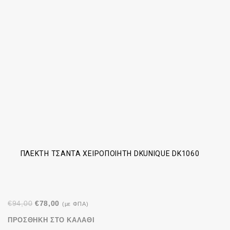
ΠΛΕΚΤΉ ΤΣΆΝΤΑ ΧΕΙΡΟΠΟΊΗΤΗ DKUNIQUE DK1060
Original
Η
€
94,00
€
78,00
(με ΦΠΑ)
price
τρέχουσα
ΠΡΟΣΘΉΚΗ ΣΤΟ ΚΑΛΆΘΙ
was:
τιμή