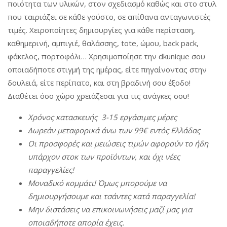
ποιότητα των υλικών, στον σχεδιασμό καθώς και στο στυλ
που ταιριάζει σε κάθε γούστο, σε απίθανα ανταγωνιστές
τιμές. Χειροποίητες δημιουργίες για κάθε περίσταση,
καθημερινή, αμπιγιέ, θαλάσσης, tote, ώμου, back pack,
φάκελος, πορτοφόλι… Χρησιμοποίησε την dkunique σου
οποιαδήποτε στιγμή της ημέρας, είτε πηγαίνοντας στην
δουλειά, είτε περίπατο, και στη βραδινή σου έξοδο!
Διαθέτει όσο χώρο χρειάζεσαι για τις ανάγκες σου!
Χρόνος
κατασκευής 3-15 εργάσιμες
μέρες
Δωρεάν
μεταφορικά
άνω
των 99€ εντός
Ελλάδας
Οι προσφορές
και
μειώσεις
τιμών
αφορούν
το
ήδη
υπάρχον
στοκ
των προϊόντων, και
όχι
νέες
παραγγελίες!
Μοναδικό
κομμάτι! Όμως
μπορούμε
να
δημιουργήσουμε
και
τσάντες
κατά παραγγελία!
Μην
διστάσεις
να
επικοινωνήσεις
μαζί
μας
για
οποιαδήποτε
απορία
έχεις.