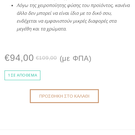
Λόγω
της
χειροποίητης
φύσης
του προϊόντος, κανένα
άλλο
δεν
μπορεί
να
είναι
ίδιο
με
το δικό σου,
ενδέχεται
να
εμφανιστούν
μικρές
διαφορές
στα
μεγέθη και τα χρώματα.
Original
Η
€
94,00
(με ΦΠΑ)
€
109,00
price
τρέχουσα
1 ΣΕ ΑΠΌΘΕΜΑ
was:
τιμή
ΠΡΟΣΘΉΚΗ ΣΤΟ ΚΑΛΆΘΙ
ΠΛΕΚΤΉ
€109,00.
είναι:
ΤΣΆΝΤΑ
ΧΕΙΡΟΠΟΊΗΤΗ
€94,00.
DKUNIQUE
DK1100