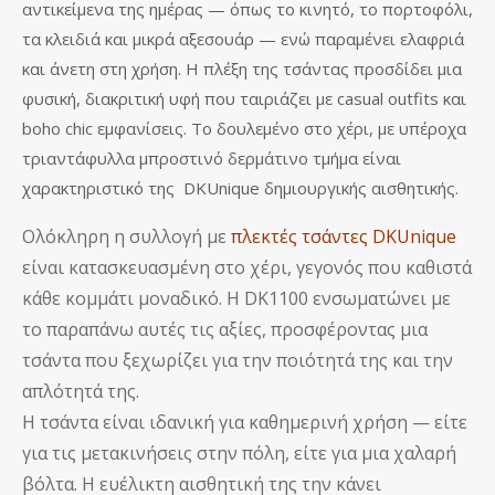
αντικείμενα της ημέρας — όπως το κινητό, το πορτοφόλι,
τα κλειδιά και μικρά αξεσουάρ — ενώ παραμένει ελαφριά
και άνετη στη χρήση. Η πλέξη της τσάντας προσδίδει μια
φυσική, διακριτική υφή που ταιριάζει με casual outfits και
boho chic εμφανίσεις. To δουλεμένο στο χέρι, με υπέροχα
τριαντάφυλλα μπροστινό δερμάτινο τμήμα είναι
χαρακτηριστικό της DKUnique δημιουργικής αισθητικής.
Ολόκληρη η συλλογή με
πλεκτές τσάντες DKUnique
είναι κατασκευασμένη στο χέρι, γεγονός που καθιστά
κάθε κομμάτι μοναδικό. Η DK1100 ενσωματώνει με
το παραπάνω αυτές τις αξίες, προσφέροντας μια
τσάντα που ξεχωρίζει για την ποιότητά της και την
απλότητά της.
Η τσάντα είναι ιδανική για καθημερινή χρήση — είτε
για τις μετακινήσεις στην πόλη, είτε για μια χαλαρή
βόλτα. Η ευέλικτη αισθητική της την κάνει