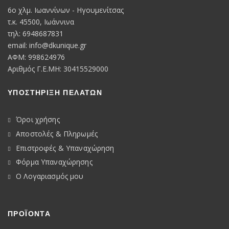
6o χλμ. Ιωαννίνων - Ηγουμενίτσας
τ.κ. 45500, Ιωάννινα
τηλ: 6948687831
email:
info@dkunique.gr
ΑΦΜ: 998624976
Αριθμός Γ.Ε.ΜΗ: 30415529000
ΥΠΟΣΤΗΡΙΞΗ ΠΕΛΑΤΩΝ
Όροι χρήσης
Αποστολές & Πληρωμές
Επιστροφές & Υπαναχώρηση
Φόρμα Υπαναχώρησης
Ο Λογαριασμός μου
ΠΡΟΪΟΝΤΑ