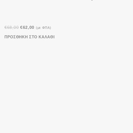
Original
Η
€
68,00
€
62,00
(με ΦΠΑ)
price
τρέχουσα
ΠΡΟΣΘΉΚΗ ΣΤΟ ΚΑΛΆΘΙ
was:
τιμή
€68,00.
είναι:
€62,00.