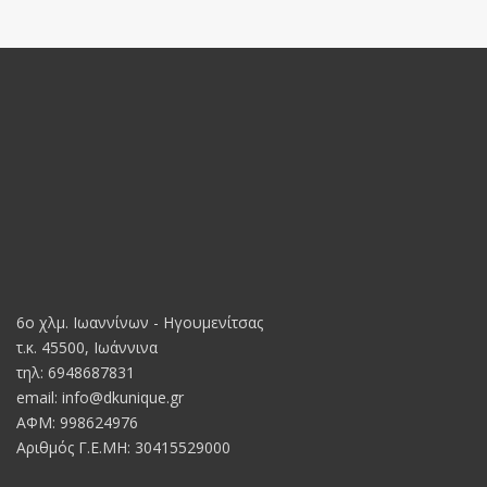
6o χλμ. Ιωαννίνων - Ηγουμενίτσας
τ.κ. 45500, Ιωάννινα
τηλ: 6948687831
email:
info@dkunique.gr
ΑΦΜ: 998624976
Αριθμός Γ.Ε.ΜΗ: 30415529000