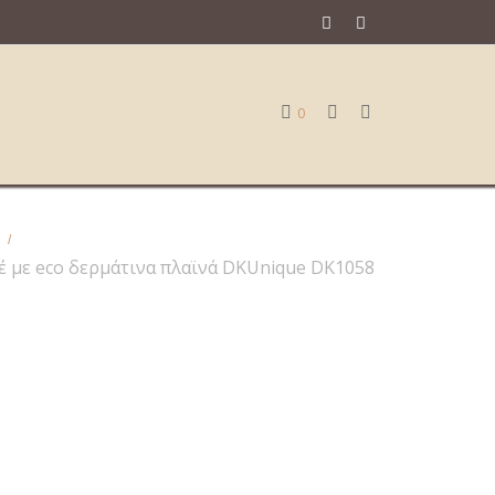
0
/
Πλεκτή Τσάντα Χειροποίητη DKUnique DK1058