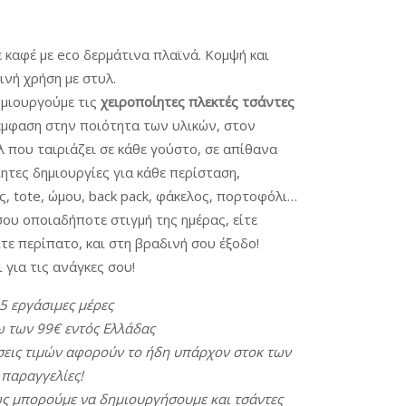
 καφέ με eco δερμάτινα πλαϊνά. Κομψή και
ινή χρήση με στυλ.
ημιουργούμε τις
χειροποίητες πλεκτές τσάντες
έμφαση στην ποιότητα των υλικών, στον
 που ταιριάζει σε κάθε γούστο, σε απίθανα
ητες δημιουργίες για κάθε περίσταση,
ς, tote, ώμου, back pack, φάκελος, πορτοφόλι…
ου οποιαδήποτε στιγμή της ημέρας, είτε
τε περίπατο, και στη βραδινή σου έξοδο!
 για τις ανάγκες σου!
5 εργάσιμες
μέρες
ω
των 99€ εντός
Ελλάδας
εις
τιμών
αφορούν
το
ήδη
υπάρχον
στοκ
των
 παραγγελίες!
ως
μπορούμε
να
δημιουργήσουμε
και
τσάντες