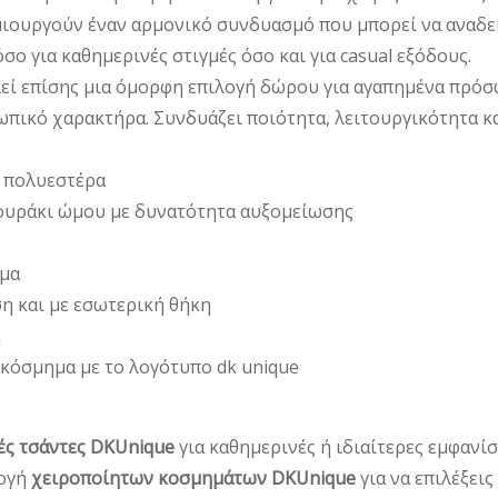
μιουργούν έναν αρμονικό συνδυασμό που μπορεί να αναδείξ
σο για καθημερινές στιγμές όσο και για casual εξόδους.
εί επίσης μια όμορφη επιλογή δώρου για αγαπημένα πρόσ
πικό χαρακτήρα. Συνδυάζει ποιότητα, λειτουργικότητα κα
α πολυεστέρα
ουράκι ώμου με δυνατότητα αυξομείωσης
ρμα
η και με εσωτερική θήκη
η
κόσμημα με το λογότυπο dk unique
ές τσάντες DKUnique
για καθημερινές ή ιδιαίτερες εμφανίσ
λογή
χειροποίητων κοσμημάτων DKUnique
για να επιλέξεις