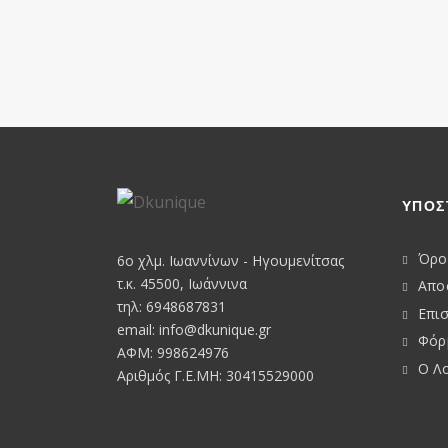
ΥΠΟΣ
Όρο
6o χλμ. Ιωαννίνων - Ηγουμενίτσας
τ.κ. 45500, Ιωάννινα
Απο
τηλ: 6948687831
Επι
email:
info@dkunique.gr
Φόρ
ΑΦΜ: 998624976
Ο Λ
Αριθμός Γ.Ε.ΜΗ: 30415529000