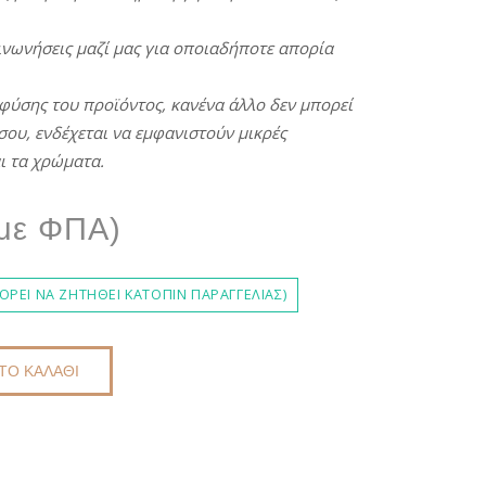
ινωνήσεις
μαζί
μας
για
οποιαδήποτε
απορία
φύσης
του προϊόντος, κανένα άλλο
δεν
μπορεί
σου,
ενδέχεται
να
εμφανιστούν
μικρές
ι τα χρώματα.
riginal
Η
με ΦΠΑ)
rice
τρέχουσα
ΡΕΊ ΝΑ ΖΗΤΗΘΕΊ ΚΑΤΌΠΙΝ ΠΑΡΑΓΓΕΛΊΑΣ)
was:
ιμή
ΤΟ ΚΑΛΆΘΙ
€59,00.
ίναι: