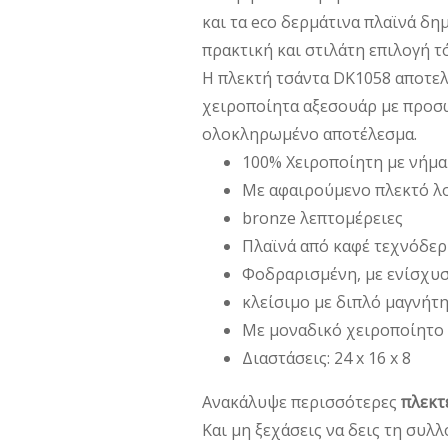
και τα eco δερμάτινα πλαϊνά δη
πρακτική και στιλάτη επιλογή τό
Η πλεκτή τσάντα DK1058 αποτελ
χειροποίητα αξεσουάρ με προσω
ολοκληρωμένο αποτέλεσμα.
100% Χειροποίητη με νήμ
Με αφαιρούμενο πλεκτό λ
bronze λεπτομέρειες
Πλαϊνά από καφέ τεχνόδε
Φοδραρισμένη, με ενίσχυσ
κλείσιμο με διπλό μαγνήτ
Με μοναδικό χειροποίητο 
Διαστάσεις: 24 x 16 x 8
Ανακάλυψε περισσότερες
πλεκτ
Και μη ξεχάσεις να δεις τη συλ