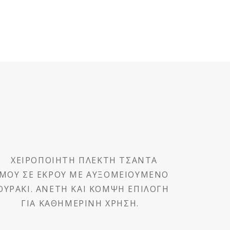
ΧΕΙΡΟΠΟΊΗΤΗ
ΠΛΕΚΤΉ ΤΣΆΝΤΑ
ΏΜΟΥ ΕΚΡΟΎ ΜΕ
ΛΟΥΡΆΚΙ DKUNIQUE
DK1010
€
98,00
(ΜΕ ΦΠΑ)
ΠΡΟΣΘΉΚΗ ΣΤΟ ΚΑΛΆΘΙ