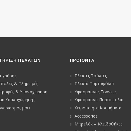
ΤΗΡΙΞΗ ΠΕΛΑΤΩΝ
ΠΡΟΪΟΝΤΑ
ι χρήσης
Πλεκτές Τσάντες
στολές & Πληρωμές
Πλεκτά Πορτοφόλια
στροφές & Υπαναχώρηση
Υφασμάτινες Τσάντες
μα Υπαναχώρησης
Υφασμάτινα Πορτοφόλια
ογαριασμός μου
Χειροποίητα Κοσμήματα
Accessories
Μπρελόκ – Κλειδοθήκες