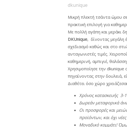
Μικρή πλεκτή τσάντα ώμου σε
πρακτική επιλογή για καθημερ
Με πολλή αγάπη και μεράκι δ
DKUnique
, δίνοντας μεγάλη 
σχεδιασμό καθώς και στο στυλ
ανταγωνιστές τιμές. Χειροποί
καθημερινή, αμπιγιέ, θαλάσση
Χρησιμοποίησε την dkunique σ
πηγαίνοντας στην δουλειά, εί
Διαθέτει όσο χώρο χρειάζεσαι
Χρόνος
κατασκευής 3-1
Δωρεάν
μεταφορικά
άν
Οι προσφορές
και
μειώσ
προϊόντων, και
όχι
νέες
Μοναδικό
κομμάτι! Όμ