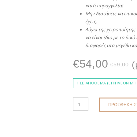
κατά παραγγελία!
Μην
διστάσεις
να
επικο
έχεις.
Λόγω
της
χειροποίητης
να
είναι
ίδιο
με
το δικό 
διαφορές
στα
μεγέθη κα
O
€
54,00
(
€
59,00
p
1 ΣΕ ΑΠΌΘΕΜΑ (ΕΠΙΠΛΈΟΝ ΜΠΟ
τ
ΠΛΕΚΤΉ
ΠΡΟΣΘΉΚΗ Σ
ΤΣΆΝΤΑ
ΧΕΙΡΟΠΟΊΗΤΗ
ε
DKUNIQUE
DK1058