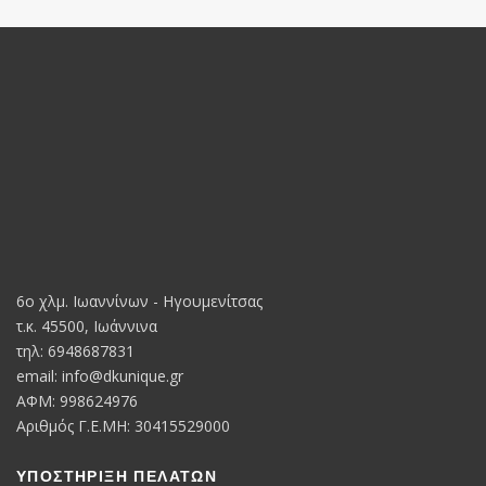
6o χλμ. Ιωαννίνων - Ηγουμενίτσας
τ.κ. 45500, Ιωάννινα
τηλ: 6948687831
email:
info@dkunique.gr
ΑΦΜ: 998624976
Αριθμός Γ.Ε.ΜΗ: 30415529000
ΥΠΟΣΤΗΡΙΞΗ ΠΕΛΑΤΩΝ