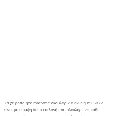
a
n
a
t
t
t
i
i
o
o
n
n
Τα χειροποίητα macrame σκουλαρίκια dkunique E8072
είναι μια κομψή boho επιλογή που ολοκληρώνει κάθε