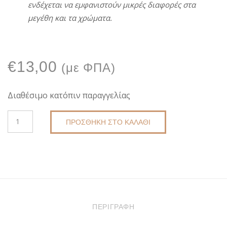
ενδέχεται
να
εμφανιστούν
μικρές
διαφορές
στα
μεγέθη
και τα χρώματα.
€
13,00
(με ΦΠΑ)
Διαθέσιμο κατόπιν παραγγελίας
MACRAME
ΠΡΟΣΘΉΚΗ ΣΤΟ ΚΑΛΆΘΙ
ΣΚΟΥΛΑΡΊΚΙΑ
ΧΕΙΡΟΠΟΊΗΤΑ
DKUNIQUE
E8072
ΠΟΣΌΤΗΤΑ
ΠΕΡΙΓΡΑΦΉ