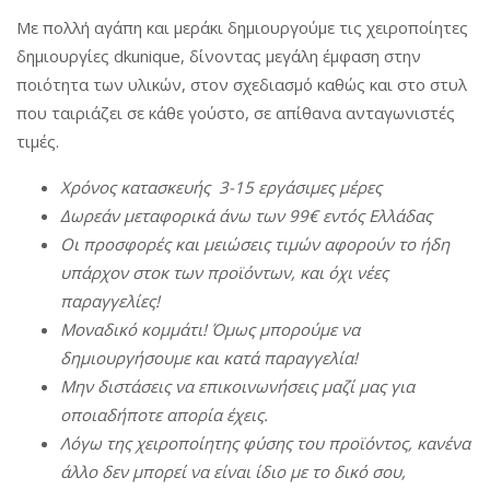
Με πολλή αγάπη και μεράκι δημιουργούμε τις χειροποίητες
δημιουργίες dkunique, δίνοντας μεγάλη έμφαση στην
ποιότητα των υλικών, στον σχεδιασμό καθώς και στο στυλ
που ταιριάζει σε κάθε γούστο, σε απίθανα ανταγωνιστές
τιμές.
Χρόνος
κατασκευής
3-15
εργάσιμες
μέρες
Δωρεάν
μεταφορικά
άνω
των
99€
εντός
Ελλάδας
Οι
π
ροσφορές
και
μειώσεις
τιμών
αφορούν
το
ήδη
υ
π
άρχον
στοκ
των
π
ροϊόντων
,
και
όχι
νέες
π
αραγγελίες
!
Μοναδικό
κομμάτι
!
Όμως
μ
π
ορούμε
να
δημιουργήσουμε
και
κατά
π
αραγγελία
!
Μην
διστάσεις
να
ε
π
ικοινωνήσεις
μαζί
μας
για
ο
π
οιαδή
π
οτε
α
π
ορία
έχεις
.
Λόγω
της
χειρο
π
οίητης
φύσης
του
π
ροϊόντος
,
κανένα
άλλο
δεν
μ
π
ορεί
να
είναι
ίδιο
με
το δικό σου,