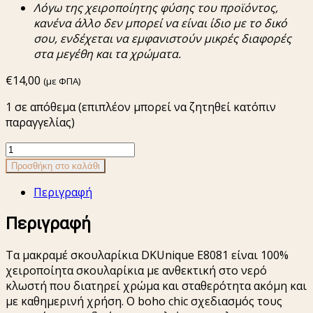
Λόγω
της
χειρο
π
οίητης
φύσης
του
π
ροϊόντος
,
κανένα άλλο
δεν
μ
π
ορεί
να
είναι
ίδιο
με
το δικό
σου,
ενδέχεται
να
εμφανιστούν
μικρές
διαφορές
στα
μεγέθη
και τα χρώματα.
€
14,00
(με ΦΠΑ)
1 σε απόθεμα (επιπλέον μπορεί να ζητηθεί κατόπιν
παραγγελίας)
Μακραμέ
σκουλαρίκια
Προσθήκη στο καλάθι
dkunique
Περιγραφή
E8081
ποσότητα
Περιγραφή
Τα μακραμέ σκουλαρίκια DKUnique E8081 είναι 100%
χειροποίητα σκουλαρίκια με ανθεκτική στο νερό
κλωστή που διατηρεί χρώμα και σταθερότητα ακόμη και
με καθημερινή χρήση. Ο boho chic σχεδιασμός τους