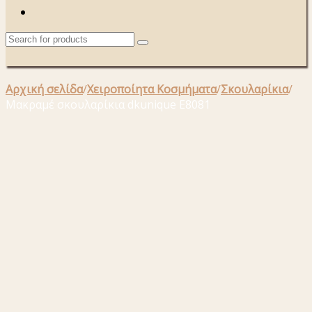
Αρχική σελίδα
/
Χειροποίητα Κοσμήματα
/
Σκουλαρίκια
/
Μακραμέ σκουλαρίκια dkunique E8081