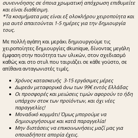
συνεννόησης σε όποια χρωματική απόχρωση επιθυμείτε
και είναι διαθέσιμη.
*Τα κοσμήματα μας είναι εξ ολοκλήρου χειροποίητα και
για αυτό απαιτούνται 1-5 ημέρες για την δημιουργία
τους.
Με πολλή αγάπη και μεράκι δημιουργούμε τις
χειροποίητες δημιουργίες dkunique, δίνοντας μεγάλη
έμφαση στην ποιότητα των υλικών, στον σχεδιασμό
καθώς και στο στυλ που ταιριάζει σε κάθε γούστο, σε
απίθανα ανταγωνιστές τιμές.
Χρόνος
κατασκευής
3-15
εργάσιμες
μέρες
Δωρεάν
μεταφορικά
άνω
των
99€
εντός
Ελλάδας
Οι
π
ροσφορές
και
μειώσεις
τιμών
αφορούν
το
ήδη
υ
π
άρχον
στοκ
των
π
ροϊόντων
,
και
όχι
νέες
π
αραγγελίες
!
Μοναδικό
κομμάτι
!
Όμως
μ
π
ορούμε
να
δημιουργήσουμε
και
κατά
π
αραγγελία
!
Μην
διστάσεις
να
ε
π
ικοινωνήσεις
μαζί
μας
για
ο
π
οιαδή
π
οτε
α
π
ορία
έχεις
.