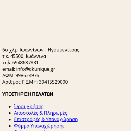
6o χλμ. Ιωαννίνων - Ηγουμενίτσας
τ.κ. 45500, Ιωάννινα
τηλ: 6948687831
email:
info@dkunique.gr
ΑΦΜ: 998624976
Αριθμός Γ.Ε.ΜΗ: 30415529000
ΥΠΟΣΤΗΡΙΞΗ ΠΕΛΑΤΩΝ
Όροι χρήσης
Αποστολές & Πληρωμές
Επιστροφές & Υπαναχώρηση
Φόρμα Υπαναχώρησης