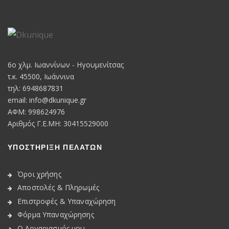
6o χλμ. Ιωαννίνων - Ηγουμενίτσας
τ.κ. 45500, Ιωάννινα
τηλ: 6948687831
email:
info@dkunique.gr
ΑΦΜ: 998624976
Αριθμός Γ.Ε.ΜΗ: 30415529000
ΥΠΟΣΤΗΡΙΞΗ ΠΕΛΑΤΩΝ
Όροι χρήσης
Αποστολές & Πληρωμές
Επιστροφές & Υπαναχώρηση
Φόρμα Υπαναχώρησης
Ο Λογαριασμός μου