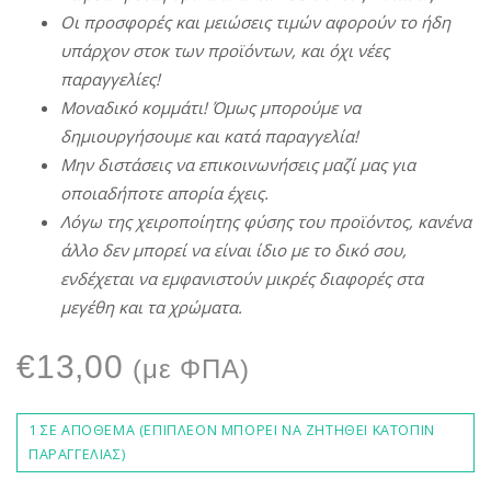
Οι
π
ροσφορές
και
μειώσεις
τιμών
αφορούν
το
ήδη
υ
π
άρχον
στοκ
των
π
ροϊόντων
,
και
όχι
νέες
π
αραγγελίες
!
Μοναδικό
κομμάτι
!
Όμως
μ
π
ορούμε
να
δημιουργήσουμε
και
κατά
π
αραγγελία
!
Μην
διστάσεις
να
ε
π
ικοινωνήσεις
μαζί
μας
για
ο
π
οιαδή
π
οτε
α
π
ορία
έχεις
.
Λόγω
της
χειρο
π
οίητης
φύσης
του
π
ροϊόντος
,
κανένα
άλλο
δεν
μ
π
ορεί
να
είναι
ίδιο
με
το δικό σου,
ενδέχεται
να
εμφανιστούν
μικρές
διαφορές
στα
μεγέθη
και τα χρώματα.
€
13,00
(με ΦΠΑ)
1 ΣΕ ΑΠΌΘΕΜΑ (ΕΠΙΠΛΈΟΝ ΜΠΟΡΕΊ ΝΑ ΖΗΤΗΘΕΊ ΚΑΤΌΠΙΝ
ΠΑΡΑΓΓΕΛΊΑΣ)