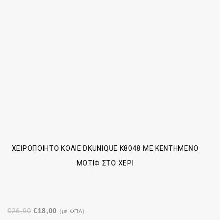
ΧΕΙΡΟΠΟΊΗΤΟ ΚΟΛΙΈ DKUNIQUE K8048 ΜΕ ΚΕΝΤΗΜΈΝΟ
ΜΟΤΊΦ ΣΤΟ ΧΈΡΙ
Original
Η
€
26,00
€
18,00
(με ΦΠΑ)