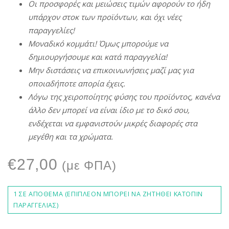
Οι
π
ροσφορές
και
μειώσεις
τιμών
αφορούν
το
ήδη
υ
π
άρχον
στοκ
των
π
ροϊόντων
,
και
όχι
νέες
π
αραγγελίες
!
Μοναδικό
κομμάτι
!
Όμως
μ
π
ορούμε
να
δημιουργήσουμε
και
κατά
π
αραγγελία
!
Μην
διστάσεις
να
ε
π
ικοινωνήσεις
μαζί
μας
για
ο
π
οιαδή
π
οτε
α
π
ορία
έχεις
.
Λόγω
της
χειρο
π
οίητης
φύσης
του
π
ροϊόντος
,
κανένα
άλλο
δεν
μ
π
ορεί
να
είναι
ίδιο
με
το δικό σου,
ενδέχεται
να
εμφανιστούν
μικρές
διαφορές
στα
μεγέθη
και τα χρώματα.
€
27,00
(με ΦΠΑ)
1 ΣΕ ΑΠΌΘΕΜΑ (ΕΠΙΠΛΈΟΝ ΜΠΟΡΕΊ ΝΑ ΖΗΤΗΘΕΊ ΚΑΤΌΠΙΝ
ΠΑΡΑΓΓΕΛΊΑΣ)