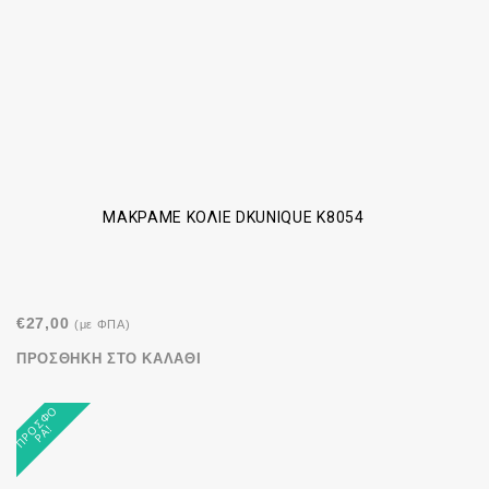
ΜΑΚΡΑΜΈ ΚΟΛΙΈ DKUNIQUE K8054
€
27,00
(με ΦΠΑ)
ΠΡΟΣΘΉΚΗ ΣΤΟ ΚΑΛΆΘΙ
Π
Ρ
Σ
Φ
Ο
Ρ
Ά
Ο
!