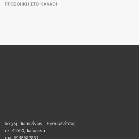
price
τρέχουσα
ΠΡΟΣΘΉΚΗ ΣΤΟ ΚΑΛΆΘΙ
was:
τιμή
€26,00.
είναι:
€18,00.
6o χλμ. Ιωαννίνων - Ηγουμενίτσας
τ.κ. 45500, Ιωάννινα
τηλ: 6948687831