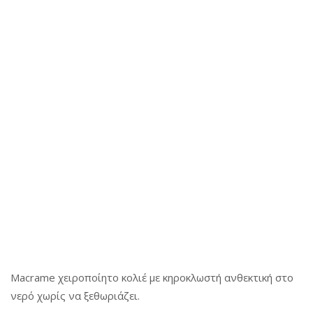
a
n
a
t
t
t
i
i
o
o
n
n
Macrame χειροποίητο κολιέ με κηροκλωστή ανθεκτική στο
νερό χωρίς να ξεθωριάζει.