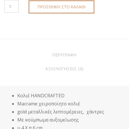
MACRAME
ΠΡΟΣΘΉΚΗ ΣΤΟ ΚΑΛΆΘΙ
ΚΟΛΙΈ
DKUNIQUE
K8075
ΠΟΣΌΤΗΤΑ
ΠΕΡΙΓΡΑΦΉ
ΑΞΙΟΛΟΓΉΣΕΙΣ (0)
Κολιέ HANDCRAFTED
Macrame χειροποίητο κολιέ
gold μεταλλικές λεπτομέρειες, χάντρες
Με κούμπωμα αυξομείωσης
υ 4 Χ π 6 cm