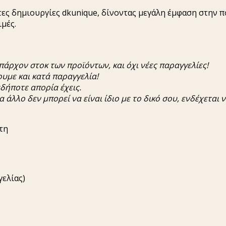
ες δημιουργίες dkunique, δίνοντας μεγάλη έμφαση στην π
ιμές.
π
άρχον
στοκ
των
π
ροϊόντων
,
και
όχι
νέες
π
αραγγελίες
!
ουμε
και
κατά
π
αραγγελία
!
αδή
π
οτε
α
π
ορία
έχεις
.
α άλλο
δεν
μ
π
ορεί
να
είναι
ίδιο
με
το δικό σου,
ενδέχεται
ν
τη
γελίας)