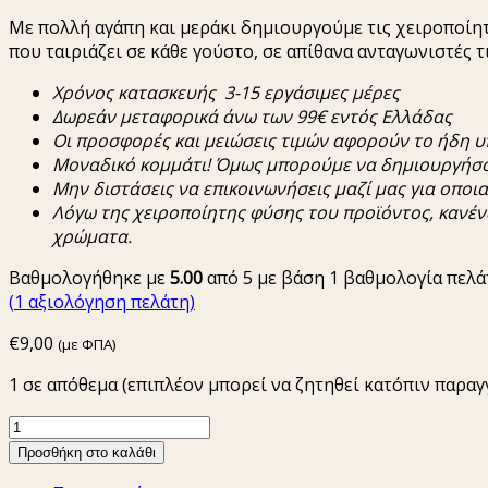
Με πολλή αγάπη και μεράκι δημιουργούμε τις χειροποίητ
που ταιριάζει σε κάθε γούστο, σε απίθανα ανταγωνιστές τ
Χρόνος
κατασκευής
3-15
εργάσιμες
μέρες
Δωρεάν
μεταφορικά
άνω
των
99€
εντός
Ελλάδας
Οι
π
ροσφορές
και
μειώσεις
τιμών
αφορούν
το
ήδη
υ
Μοναδικό
κομμάτι
!
Όμως
μ
π
ορούμε
να
δημιουργήσ
Μην
διστάσεις
να
ε
π
ικοινωνήσεις
μαζί
μας
για
ο
π
οι
Λόγω
της
χειρο
π
οίητης
φύσης
του
π
ροϊόντος
,
κανέν
χρώματα.
Βαθμολογήθηκε με
5.00
από 5 με βάση
1
βαθμολογία πελά
(
1
αξιολόγηση πελάτη)
€
9,00
(με ΦΠΑ)
1 σε απόθεμα (επιπλέον μπορεί να ζητηθεί κατόπιν παραγ
Macrame
βραχιόλι
Προσθήκη στο καλάθι
dkunique