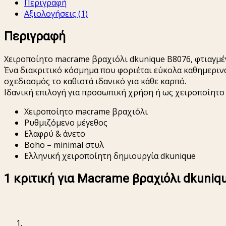
Περιγραφή
B8076
Αξιολογήσεις (1)
ποσότητα
Περιγραφή
Χειροποίητο macrame βραχιόλι dkunique B8076, φτιαγμέ
Ένα διακριτικό κόσμημα που φοριέται εύκολα καθημερινά
σχεδιασμός το καθιστά ιδανικό για κάθε καρπό.
Ιδανική επιλογή για προσωπική χρήση ή ως χειροποίητο
Χειροποίητο macrame βραχιόλι
Ρυθμιζόμενο μέγεθος
Ελαφρύ & άνετο
Boho – minimal στυλ
Ελληνική χειροποίητη δημιουργία dkunique
1 κριτική για
Macrame βραχιόλι dkuniq