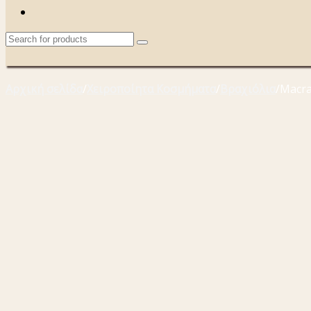
Αρχική σελίδα
/
Χειροποίητα Κοσμήματα
/
Βραχιόλια
/
Macra