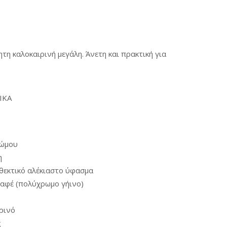
τη καλοκαιρινή μεγάλη. Άνετη και πρακτική για
ΙΚΑ
 ώμου
η
θεκτικό αλέκιαστο ύφασμα
καφέ (πολύχρωμο γήινο)
ιρινό
ς