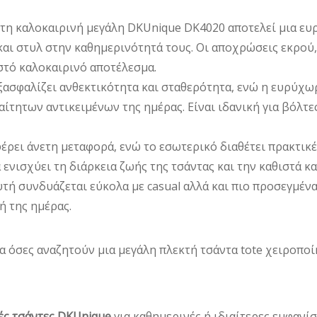
ΠΟΣΌΤΗΤΑ
ητη καλοκαιρινή μεγάλη DKUnique DK4020 αποτελεί μια ευ
και στυλ στην καθημερινότητά τους. Οι αποχρώσεις εκρού,
στό καλοκαιρινό αποτέλεσμα.
ξασφαλίζει ανθεκτικότητα και σταθερότητα, ενώ η ευρύχω
τητων αντικειμένων της ημέρας. Είναι ιδανική για βόλτες
ρει άνετη μεταφορά, ενώ το εσωτερικό διαθέτει πρακτικέ
ενισχύει τη διάρκεια ζωής της τσάντας και την καθιστά κ
τή συνδυάζεται εύκολα με casual αλλά και πιο προσεγμένα 
ή της ημέρας.
ια όσες αναζητούν μια μεγάλη πλεκτή τσάντα tote χειροπο
ές τσάντες DKUnique
για καθημερινές ή ιδιαίτερες εμφανίσ