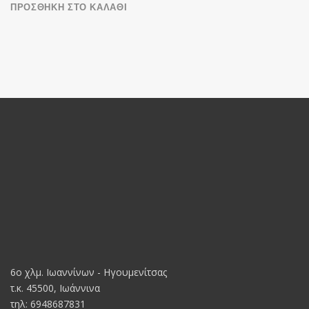
ΠΡΟΣΘΉΚΗ ΣΤΟ ΚΑΛΆΘΙ
6o χλμ. Ιωαννίνων - Ηγουμενίτσας
τ.κ. 45500, Ιωάννινα
τηλ: 6948687831