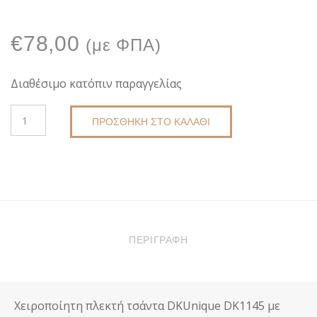
€
78,00
(με ΦΠΑ)
Διαθέσιμο κατόπιν παραγγελίας
ΠΛΕΚΤΉ
ΠΡΟΣΘΉΚΗ ΣΤΟ ΚΑΛΆΘΙ
ΤΣΆΝΤΑ
DKUNIQUE
DK1145
ΜΕ
ECO
ΔΕΡΜΑΤΊΝΗ
ΠΟΣΌΤΗΤΑ
ΠΕΡΙΓΡΑΦΉ
Χειροποίητη πλεκτή τσάντα DKUnique DK1145 με