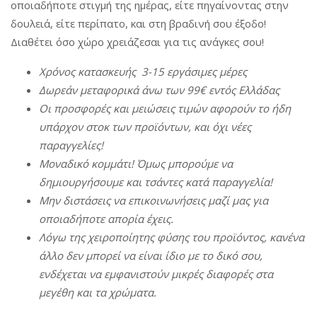
οποιαδήποτε στιγμή της ημέρας, είτε πηγαίνοντας στην
δουλειά, είτε περίπατο, και στη βραδινή σου έξοδο!
Διαθέτει όσο χώρο χρειάζεσαι για τις ανάγκες σου!
Χρόνος
κατασκευής
3-15
εργάσιμες
μέρες
Δωρεάν
μεταφορικά
άνω
των
99€
εντός
Ελλάδας
Οι
π
ροσφορές
και
μειώσεις
τιμών
αφορούν
το
ήδη
υ
π
άρχον
στοκ
των
π
ροϊόντων
,
και
όχι
νέες
π
αραγγελίες
!
Μοναδικό
κομμάτι
!
Όμως
μ
π
ορούμε
να
δημιουργήσουμε
και
τσάντες
κατά
π
αραγγελία
!
Μην
διστάσεις
να
ε
π
ικοινωνήσεις
μαζί
μας
για
ο
π
οιαδή
π
οτε
α
π
ορία
έχεις
.
Λόγω
της
χειρο
π
οίητης
φύσης
του
π
ροϊόντος
,
κανένα
άλλο
δεν
μ
π
ορεί
να
είναι
ίδιο
με
το δικό σου,
ενδέχεται
να
εμφανιστούν
μικρές
διαφορές
στα
μεγέθη
και τα χρώματα.