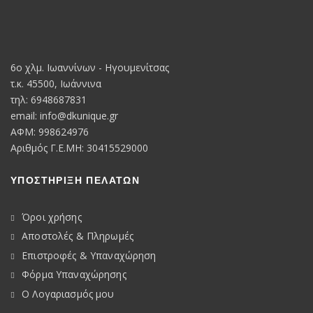
6o χλμ. Ιωαννίνων - Ηγουμενίτσας
τ.κ. 45500, Ιωάννινα
τηλ: 6948687831
email:
info@dkunique.gr
ΑΦΜ: 998624976
Αριθμός Γ.Ε.ΜΗ: 30415529000
ΥΠΟΣΤΗΡΙΞΗ ΠΕΛΑΤΩΝ
Όροι χρήσης
Αποστολές & Πληρωμές
Επιστροφές & Υπαναχώρηση
Φόρμα Υπαναχώρησης
Ο Λογαριασμός μου