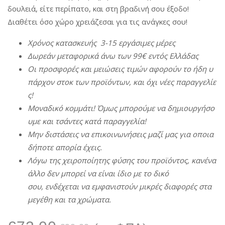
δουλειά, είτε περίπατο, και στη βραδινή σου έξοδο!
Διαθέτει όσο χώρο χρειάζεσαι για τις ανάγκες σου!
Χρόνος
κατασκευής
3-15
εργάσιμες
μέρες
Δωρεάν
μεταφορικά
άνω
των
99€
εντός
Ελλάδας
Οι
π
ροσφορές
και
μειώσεις
τιμών
αφορούν
το
ήδη
υ
π
άρχον
στοκ
των
π
ροϊόντων
,
και
όχι
νέες
π
αραγγελίε
ς
!
Μοναδικό
κομμάτι
!
Όμως
μ
π
ορούμε
να
δημιουργήσο
υμε
και
τσάντες
κατά
π
αραγγελία
!
Μην
διστάσεις
να
ε
π
ικοινωνήσεις
μαζί
μας
για
ο
π
οια
δή
π
οτε
α
π
ορία
έχεις
.
Λόγω
της
χειρο
π
οίητης
φύσης
του
π
ροϊόντος
,
κανένα
άλλο
δεν
μ
π
ορεί
να
είναι
ίδιο
με
το δικό
σου,
ενδέχεται
να
εμφανιστούν
μικρές
διαφορές
στα
μεγέθη
και τα χρώματα.