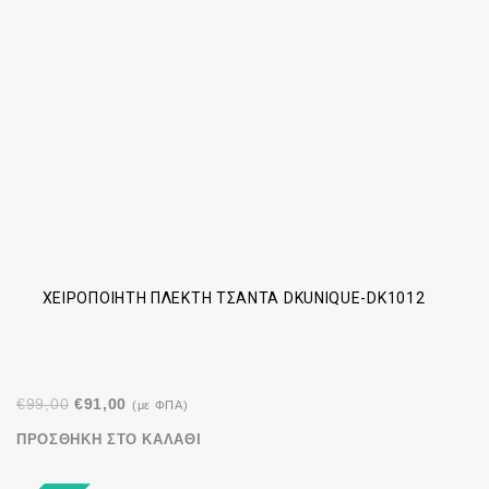
ΧΕΙΡΟΠΟΊΗΤΗ ΠΛΕΚΤΉ ΤΣΆΝΤΑ DKUNIQUE-DK1012
Original
Η
€
99,00
€
91,00
(με ΦΠΑ)
price
τρέχουσα
ΠΡΟΣΘΉΚΗ ΣΤΟ ΚΑΛΆΘΙ
was:
τιμή
€99,00.
είναι: