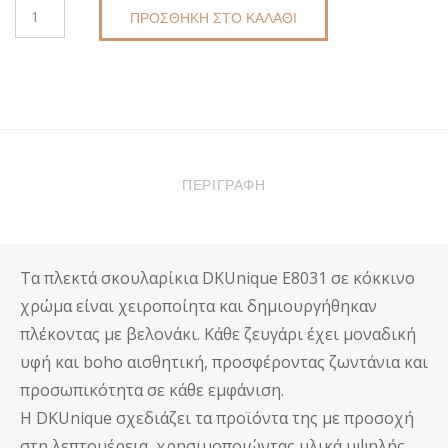
ΠΛΕΚΤΆ
ΠΡΟΣΘΉΚΗ ΣΤΟ ΚΑΛΆΘΙ
ΣΚΟΥΛΑΡΊΚΙΑ
DKUNIQUE
E8031
ΣΕ
ΚΌΚΚΙΝΟ
ΠΟΣΌΤΗΤΑ
ΠΕΡΙΓΡΑΦΉ
Τα πλεκτά σκουλαρίκια DKUnique E8031 σε κόκκινο
χρώμα είναι χειροποίητα και δημιουργήθηκαν
πλέκοντας με βελονάκι. Κάθε ζευγάρι έχει μοναδική
υφή και boho αισθητική, προσφέροντας ζωντάνια και
προσωπικότητα σε κάθε εμφάνιση.
Η DKUnique σχεδιάζει τα προϊόντα της με προσοχή
στη λεπτομέρεια, χρησιμοποιώντας υλικά υψηλής