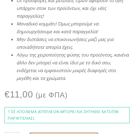
Οι
π
ροσφορές
και
μειώσεις
τιμών
αφορούν
το
ήδη
υ
π
άρχον
στοκ
των
π
ροϊόντων
,
και
όχι
νέες
π
αραγγελίες
!
Μοναδικό
κομμάτι
!
Όμως
μ
π
ορούμε
να
δημιουργήσουμε
και
κατά
π
αραγγελία
!
Μην
διστάσεις
να
ε
π
ικοινωνήσεις
μαζί
μας
για
ο
π
οιαδή
π
οτε
α
π
ορία
έχεις
.
Λόγω
της
χειρο
π
οίητης
φύσης
του
π
ροϊόντος
,
κανένα
άλλο
δεν
μ
π
ορεί
να
είναι
ίδιο
με
το δικό σου,
ενδέχεται
να
εμφανιστούν
μικρές
διαφορές
στα
μεγέθη
και τα χρώματα.
€
11,00
(με ΦΠΑ)
1 ΣΕ ΑΠΌΘΕΜΑ (ΕΠΙΠΛΈΟΝ ΜΠΟΡΕΊ ΝΑ ΖΗΤΗΘΕΊ ΚΑΤΌΠΙΝ
ΠΑΡΑΓΓΕΛΊΑΣ)