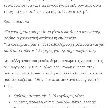
a
n
τριγωνικό σχήμα και επεξεργασμένα με σκληρυντικά, ώστε
a
t
t
το σχήμα και η υφή τους να παραμένουν σταθερά
t
i
i
o
Χρώμα: κόκκινο
o
n
*Τα κοσμήματα μπορούν να γίνουν κατόπιν συνεννόησης
n
σε όποια χρωματική απόχρωση επιθυμείτε.
*Τα κοσμήματα μας είναι εξ ολοκλήρου χειροποίητα και για
αυτό απαιτούνται 1-5 ημέρες για την δημιουργία τους.
Με πολλή αγάπη και μεράκι δημιουργούμε τις χειροποίητες
δημιουργίες DKUnique, δίνοντας μεγάλη έμφαση στην
ποιότητα των υλικών, στον σχεδιασμό καθώς και στο στυλ
που ταιριάζει σε κάθε γούστο, σε απίθανα ανταγωνιστές
τιμές.
Χρόνος
κατασκευής
3-15
εργάσιμες
μέρες
Δωρεάν
μεταφορικά
άνω
των
99€
εντός
Ελλάδας