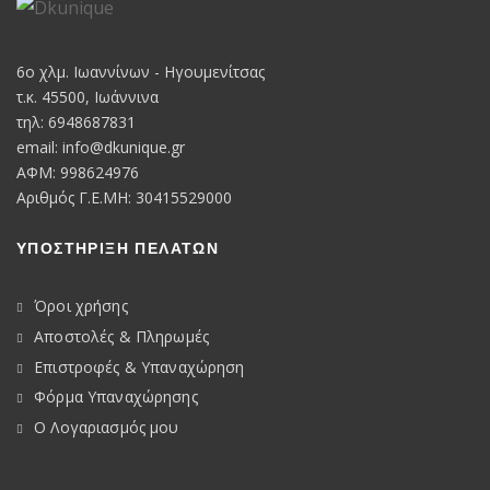
6o χλμ. Ιωαννίνων - Ηγουμενίτσας
τ.κ. 45500, Ιωάννινα
τηλ: 6948687831
email:
info@dkunique.gr
ΑΦΜ: 998624976
Αριθμός Γ.Ε.ΜΗ: 30415529000
ΥΠΟΣΤΗΡΙΞΗ ΠΕΛΑΤΩΝ
Όροι χρήσης
Αποστολές & Πληρωμές
Επιστροφές & Υπαναχώρηση
Φόρμα Υπαναχώρησης
Ο Λογαριασμός μου