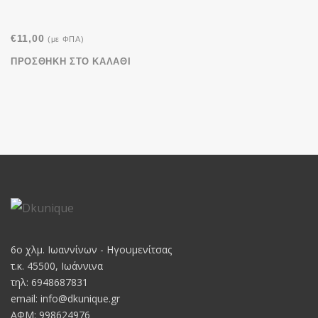
€
11,00
(με ΦΠΑ)
ΠΡΟΣΘΉΚΗ ΣΤΟ ΚΑΛΆΘΙ
6o χλμ. Ιωαννίνων - Ηγουμενίτσας
τ.κ. 45500, Ιωάννινα
τηλ: 6948687831
email:
info@dkunique.gr
ΑΦΜ: 998624976