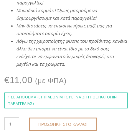
π
αραγγελίες
!
Μοναδικό
κομμάτι
!
Όμως
μ
π
ορούμε
να
δημιουργήσουμε
και
κατά
π
αραγγελία
!
Μην
διστάσεις
να
ε
π
ικοινωνήσεις
μαζί
μας
για
ο
π
οιαδή
π
οτε
α
π
ορία
έχεις
.
Λόγω
της
χειρο
π
οίητης
φύσης
του
π
ροϊόντος
,
κανένα
άλλο
δεν
μ
π
ορεί
να
είναι
ίδιο
με
το δικό σου,
ενδέχεται
να
εμφανιστούν
μικρές
διαφορές
στα
μεγέθη
και τα χρώματα.
€
11,00
(με ΦΠΑ)
1 ΣΕ ΑΠΌΘΕΜΑ (ΕΠΙΠΛΈΟΝ ΜΠΟΡΕΊ ΝΑ ΖΗΤΗΘΕΊ ΚΑΤΌΠΙΝ
ΠΑΡΑΓΓΕΛΊΑΣ)
ΠΛΕΚΤΆ
ΠΡΟΣΘΉΚΗ ΣΤΟ ΚΑΛΆΘΙ
ΣΚΟΥΛΑΡΊΚΙΑ