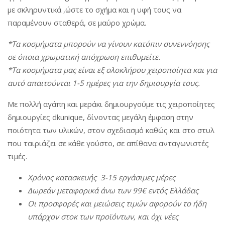
a
n
με σκληρυντικά ,ώστε το σχήμα και η υφή τους να
a
t
t
παραμένουν σταθερά, σε μαύρο χρώμα.
t
i
i
o
*Τα κοσμήματα μπορούν να γίνουν κατόπιν συνεννόησης
o
σε όποια χρωματική απόχρωση επιθυμείτε.
n
n
*Τα κοσμήματα μας είναι εξ ολοκλήρου χειροποίητα και για
αυτό απαιτούνται 1-5 ημέρες για την δημιουργία τους.
Με πολλή αγάπη και μεράκι δημιουργούμε τις χειροποίητες
δημιουργίες dkunique, δίνοντας μεγάλη έμφαση στην
ποιότητα των υλικών, στον σχεδιασμό καθώς και στο στυλ
που ταιριάζει σε κάθε γούστο, σε απίθανα ανταγωνιστές
τιμές.
Χρόνος
κατασκευής
3-15
εργάσιμες
μέρες
Δωρεάν
μεταφορικά
άνω
των
99€
εντός
Ελλάδας
Οι
π
ροσφορές
και
μειώσεις
τιμών
αφορούν
το
ήδη
υ
π
άρχον
στοκ
των
π
ροϊόντων
,
και
όχι
νέες