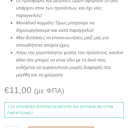
Οι
π
ροσφορές
και
μειώσεις
τιμών
αφορούν
το
ήδη
υ
π
άρχον
στοκ
των
π
ροϊόντων
,
και
όχι
νέες
π
αραγγελίες
!
Μοναδικό
κομμάτι
!
Όμως
μ
π
ορούμε
να
δημιουργήσουμε
και
κατά
π
αραγγελία
!
Μην
διστάσεις
να
ε
π
ικοινωνήσεις
μαζί
μας
για
ο
π
οιαδή
π
οτε
α
π
ορία
έχεις
.
Λόγω
της
χειρο
π
οίητης
φύσης
του
π
ροϊόντος
,
κανένα
άλλο
δεν
μ
π
ορεί
να
είναι
ίδιο
με
το δικό σου,
ενδέχεται
να
εμφανιστούν
μικρές
διαφορές
στα
μεγέθη
και τα χρώματα.
€
11,00
(με ΦΠΑ)
1 ΣΕ ΑΠΌΘΕΜΑ (ΕΠΙΠΛΈΟΝ ΜΠΟΡΕΊ ΝΑ ΖΗΤΗΘΕΊ ΚΑΤΌΠΙΝ
ΠΑΡΑΓΓΕΛΊΑΣ)