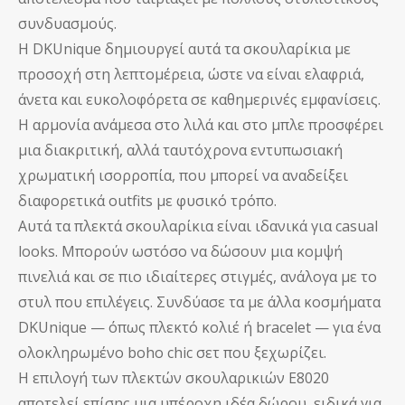
συνδυασμούς.
Η DKUnique δημιουργεί αυτά τα σκουλαρίκια με
προσοχή στη λεπτομέρεια, ώστε να είναι ελαφριά,
άνετα και ευκολοφόρετα σε καθημερινές εμφανίσεις.
Η αρμονία ανάμεσα στο λιλά και στο μπλε προσφέρει
μια διακριτική, αλλά ταυτόχρονα εντυπωσιακή
χρωματική ισορροπία, που μπορεί να αναδείξει
διαφορετικά outfits με φυσικό τρόπο.
Αυτά τα πλεκτά σκουλαρίκια είναι ιδανικά για casual
looks. Μπορούν ωστόσο να δώσουν μια κομψή
πινελιά και σε πιο ιδιαίτερες στιγμές, ανάλογα με το
στυλ που επιλέγεις. Συνδύασε τα με άλλα κοσμήματα
DKUnique — όπως πλεκτό κολιέ ή bracelet — για ένα
ολοκληρωμένο boho chic σετ που ξεχωρίζει.
Η επιλογή των πλεκτών σκουλαρικιών Ε8020
αποτελεί επίσης μια υπέροχη ιδέα δώρου, ειδικά για