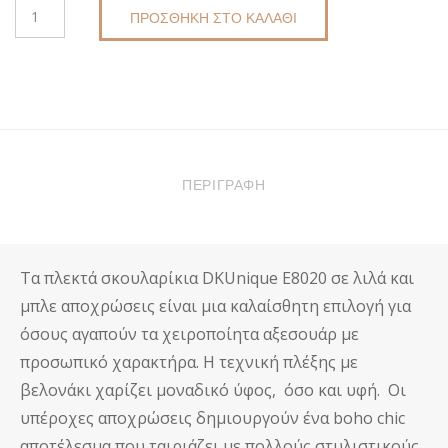
ΠΛΕΚΤΆ
ΠΡΟΣΘΉΚΗ ΣΤΟ ΚΑΛΆΘΙ
ΣΚΟΥΛΑΡΊΚΙΑ
DKUNIQUE
E8020
ΛΙΛΆ
-
ΜΠΛΕ
ΠΟΣΌΤΗΤΑ
ΠΕΡΙΓΡΑΦΉ
Τα πλεκτά σκουλαρίκια
DKUnique
E8020 σε λιλά και
μπλε αποχρώσεις είναι μια καλαίσθητη επιλογή για
όσους αγαπούν τα χειροποίητα αξεσουάρ με
προσωπικό χαρακτήρα. Η τεχνική πλέξης με
βελονάκι χαρίζει μοναδικό ύφος, όσο και υφή. Οι
υπέροχες αποχρώσεις δημιουργούν ένα boho chic
αποτέλεσμα που ταιριάζει με πολλούς στυλιστικούς