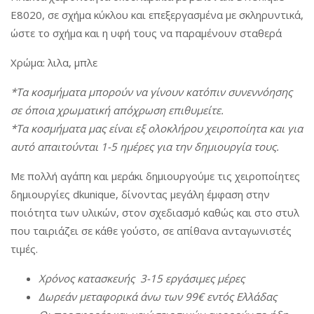
a
n
E8020, σε σχήμα κύκλου και επεξεργασμένα με σκληρυντικά,
a
t
t
ώστε το σχήμα και η υφή τους να παραμένουν σταθερά
t
i
i
o
Χρώμα: λιλα, μπλε
o
n
*Τα κοσμήματα μπορούν να γίνουν κατόπιν συνεννόησης
n
σε όποια χρωματική απόχρωση επιθυμείτε.
*Τα κοσμήματα μας είναι εξ ολοκλήρου χειροποίητα και για
αυτό απαιτούνται 1-5 ημέρες για την δημιουργία τους.
Με πολλή αγάπη και μεράκι δημιουργούμε τις χειροποίητες
δημιουργίες dkunique, δίνοντας μεγάλη έμφαση στην
ποιότητα των υλικών, στον σχεδιασμό καθώς και στο στυλ
που ταιριάζει σε κάθε γούστο, σε απίθανα ανταγωνιστές
τιμές.
Χρόνος
κατασκευής
3-15
εργάσιμες
μέρες
Δωρεάν
μεταφορικά
άνω
των
99€
εντός
Ελλάδας