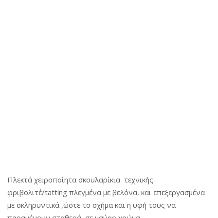
a
n
a
t
t
t
i
i
o
o
n
n
Πλεκτά χειροποίητα σκουλαρίκια τεχνικής
φριβολιτέ/tatting πλεγμένα με βελόνα, και επεξεργασμένα
με σκληρυντικά ,ώστε το σχήμα και η υφή τους να
παραμένουν σταθερά, σε μαύρο χρώμα.