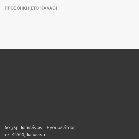
ΠΡΟΣΘΉΚΗ ΣΤΟ ΚΑΛΆΘΙ
6o χλμ. Ιωαννίνων - Ηγουμενίτσας
τ.κ. 45500, Ιωάννινα