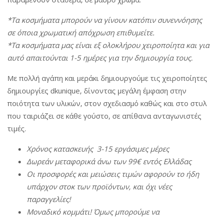
*Τα κοσμήματα μπορούν να γίνουν κατόπιν συνεννόησης
σε όποια χρωματική απόχρωση επιθυμείτε.
*Τα κοσμήματα μας είναι εξ ολοκλήρου χειροποίητα και για
αυτό απαιτούνται 1-5 ημέρες για την δημιουργία τους.
Με πολλή αγάπη και μεράκι δημιουργούμε τις χειροποίητες
δημιουργίες dkunique, δίνοντας μεγάλη έμφαση στην
ποιότητα των υλικών, στον σχεδιασμό καθώς και στο στυλ
που ταιριάζει σε κάθε γούστο, σε απίθανα ανταγωνιστές
τιμές.
Χρόνος
κατασκευής
3-15
εργάσιμες
μέρες
Δωρεάν
μεταφορικά
άνω
των
99€
εντός
Ελλάδας
Οι
π
ροσφορές
και
μειώσεις
τιμών
αφορούν
το
ήδη
υ
π
άρχον
στοκ
των
π
ροϊόντων
,
και
όχι
νέες
π
αραγγελίες
!
Μοναδικό
κομμάτι
!
Όμως
μ
π
ορούμε
να