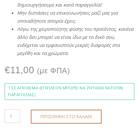
δημιουργήσουμε
και
κατά
π
αραγγελία
!
Μην
διστάσεις
να
ε
π
ικοινωνήσεις
μαζί
μας
για
ο
π
οιαδή
π
οτε
α
π
ορία
έχεις
.
Λόγω
της
χειρο
π
οίητης
φύσης
του
π
ροϊόντος
,
κανένα
άλλο
δεν
μ
π
ορεί
να
είναι
ίδιο
με
το δικό σου,
ενδέχεται
να
εμφανιστούν
μικρές
διαφορές
στα
μεγέθη
και τα χρώματα.
€
11,00
(με ΦΠΑ)
1 ΣΕ ΑΠΌΘΕΜΑ (ΕΠΙΠΛΈΟΝ ΜΠΟΡΕΊ ΝΑ ΖΗΤΗΘΕΊ ΚΑΤΌΠΙΝ
ΠΑΡΑΓΓΕΛΊΑΣ)
ΠΛΕΚΤΆ
ΠΡΟΣΘΉΚΗ ΣΤΟ ΚΑΛΆΘΙ
ΣΚΟΥΛΑΡΊΚΙΑ
DKUNIQUE
E8011