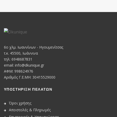
6o χλμ. Ιωαννίνων - Ηγουμενίτσας
τ.κ. 45500, Ιωάννινα
τηλ: 6948687831
email:
info@dkunique.gr
ΑΦΜ: 998624976
Αριθμός Γ.Ε.ΜΗ: 30415529000
ΥΠΟΣΤΗΡΙΞΗ ΠΕΛΑΤΩΝ
Όροι χρήσης
Αποστολές & Πληρωμές
Επιστροφές & Υπαναχώρηση