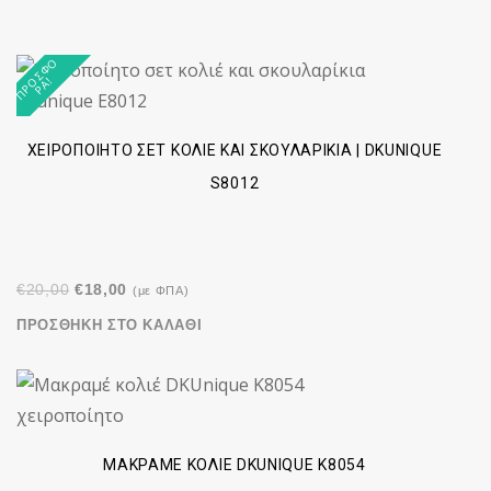
Π
Ρ
Σ
Φ
Ο
Ρ
Ά
Ο
!
ΧΕΙΡΟΠΟΊΗΤΟ ΣΕΤ ΚΟΛΙΈ ΚΑΙ ΣΚΟΥΛΑΡΊΚΙΑ | DKUNIQUE
S8012
Original
Η
€
20,00
€
18,00
(με ΦΠΑ)
price
τρέχουσα
ΠΡΟΣΘΉΚΗ ΣΤΟ ΚΑΛΆΘΙ
was:
τιμή
€20,00.
είναι:
€18,00.
ΜΑΚΡΑΜΈ ΚΟΛΙΈ DKUNIQUE K8054