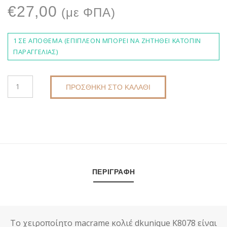
€
27,00
(με ΦΠΑ)
1 ΣΕ ΑΠΌΘΕΜΑ (ΕΠΙΠΛΈΟΝ ΜΠΟΡΕΊ ΝΑ ΖΗΤΗΘΕΊ ΚΑΤΌΠΙΝ
ΠΑΡΑΓΓΕΛΊΑΣ)
ΧΕΙΡΟΠΟΊΗΤΟ
ΠΡΟΣΘΉΚΗ ΣΤΟ ΚΑΛΆΘΙ
MACRAME
ΚΟΛΙΈ
DKUNIQUE
K8078
–
BOHO
ΠΑΣΤΈΛ
ΠΕΡΙΓΡΑΦΉ
ΚΌΣΜΗΜΑ
ΠΟΣΌΤΗΤΑ
Το χειροποίητο macrame κολιέ dkunique K8078 είναι