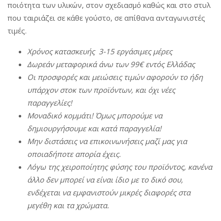
ποιότητα των υλικών, στον σχεδιασμό καθώς και στο στυλ
που ταιριάζει σε κάθε γούστο, σε απίθανα ανταγωνιστές
τιμές.
Χρόνος
κατασκευής
3-15
εργάσιμες
μέρες
Δωρεάν
μεταφορικά
άνω
των
99€
εντός
Ελλάδας
Οι
π
ροσφορές
και
μειώσεις
τιμών
αφορούν
το
ήδη
υ
π
άρχον
στοκ
των
π
ροϊόντων
,
και
όχι
νέες
π
αραγγελίες
!
Μοναδικό
κομμάτι
!
Όμως
μ
π
ορούμε
να
δημιουργήσουμε
και
κατά
π
αραγγελία
!
Μην
διστάσεις
να
ε
π
ικοινωνήσεις
μαζί
μας
για
ο
π
οιαδή
π
οτε
α
π
ορία
έχεις
.
Λόγω
της
χειρο
π
οίητης
φύσης
του
π
ροϊόντος
,
κανένα
άλλο
δεν
μ
π
ορεί
να
είναι
ίδιο
με
το δικό σου,
ενδέχεται
να
εμφανιστούν
μικρές
διαφορές
στα
μεγέθη
και τα χρώματα.