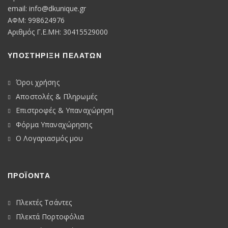
a
n
email:
info@dkunique.gr
a
t
t
ΑΦΜ: 998624976
t
i
Αριθμός Γ.Ε.ΜΗ: 30415529000
i
o
o
ΥΠΟΣΤΗΡΙΞΗ ΠΕΛΑΤΩΝ
n
n
Όροι χρήσης
Αποστολές & Πληρωμές
Επιστροφές & Υπαναχώρηση
Φόρμα Υπαναχώρησης
Ο Λογαριασμός μου
ΠΡΟΪΟΝΤΑ
Πλεκτές Τσάντες
Πλεκτά Πορτοφόλια