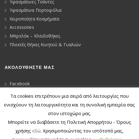
Υφασμάτινες Τσάντες
Υφασμάτινα Πορτοφόλια
Χειροποίητα Κοσμήματα
Accessories
Μπρελόκ – Κλειδοθήκες
Πλεκτές Θήκες Κινητού & Γυαλιών
ΑΚΟΛΟΥΘΉΣΤΕ ΜΑΣ
Facebook
Instagram
Τα cookies επιτρέπουν μια σειρά από λειτουργίες που
Press
ενισχύουν τη λειτουργικότητα και τη συνολική εμπειρία σας
στον ιστοχώρο μας.
Μπορείτε να διαβάσετε τη Πολιτική Απορρήτου - Όρους
χρήσης
εδώ
. Χρησιμοποιώντας τον ιστότοπό μας,
© 2020
Dkunique