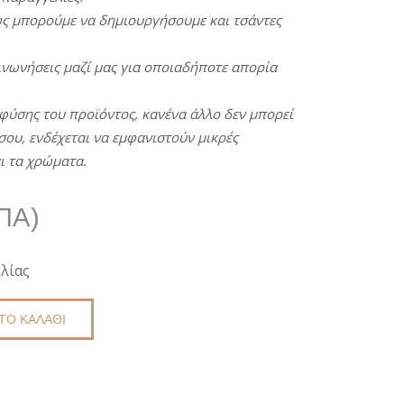
ς
μ
π
ορούμε
να
δημιουργήσουμε
και
τσάντες
ινωνήσεις
μαζί
μας
για
ο
π
οιαδή
π
οτε
α
π
ορία
φύσης
του
π
ροϊόντος
,
κανένα άλλο
δεν
μ
π
ορεί
σου,
ενδέχεται
να
εμφανιστούν
μικρές
ι τα χρώματα.
ΠΑ)
λίας
ΤΟ ΚΑΛΆΘΙ