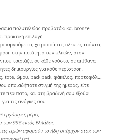
ασμα πολυτελείας προβατάκι και bronze
αι πρακτική επιλογή.
ημιουργούμε τις χειροποίητες πλεκτές τσάντες
μφαση στην ποιότητα των υλικών, στον
 που ταιριάζει σε κάθε γούστο, σε απίθανα
ητες δημιουργίες για κάθε περίσταση,
ς, tote, ώμου, back pack, φάκελος, πορτοφόλι…
ου οποιαδήποτε στιγμή της ημέρας, είτε
τε περίπατο, και στη βραδινή σου έξοδο!
 για τις ανάγκες σου!
15
εργάσιμες
μέρες
ω
των
99€
εντός
Ελλάδας
εις
τιμών
αφορούν
το
ήδη
υ
π
άρχον
στοκ
των
π
αραγγελίες
!