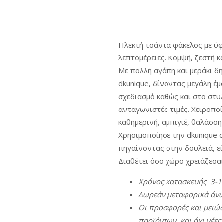
Πλεκτή τσάντα φάκελος με ύφ
λεπτομέρειες. Κομψή, ζεστή κ
Με πολλή αγάπη και μεράκι δ
dkunique, δίνοντας μεγάλη έ
σχεδιασμό καθώς και στο στυλ
ανταγωνιστές τιμές. Χειροποί
καθημερινή, αμπιγιέ, θαλάσση
Χρησιμοποίησε την dkunique σ
πηγαίνοντας στην δουλειά, εί
Διαθέτει όσο χώρο χρειάζεσαι
Χρόνος
κατασκευής
3-
Δωρεάν
μεταφορικά
άν
Οι
π
ροσφορές
και
μειώσ
π
ροϊόντων
,
και
όχι
νέες