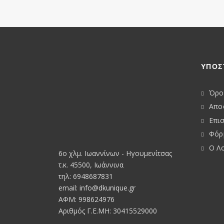
ΥΠΟΣ
Όρο
Απο
Επι
Φόρ
Ο Λ
6o χλμ. Ιωαννίνων - Ηγουμενίτσας
τ.κ. 45500, Ιωάννινα
τηλ: 6948687831
email:
info@dkunique.gr
ΑΦΜ: 998624976
Αριθμός Γ.Ε.ΜΗ: 30415529000