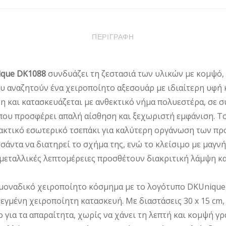
DK1088
ΠΟΣΌΤΗΤΑ
ΠΕΡΙΓΡΑΦΉ
ique DK1088
συνδυάζει τη ζεστασιά των υλικών με κομψό,
ου αναζητούν ένα χειροποίητο αξεσουάρ με ιδιαίτερη υφή 
τη και κατασκευάζεται με ανθεκτικό νήμα πολυεστέρα, σε
που προσφέρει απαλή αίσθηση και ξεχωριστή εμφάνιση. Το
ακτικό εσωτερικό τσεπάκι για καλύτερη οργάνωση των πρ
άντα να διατηρεί το σχήμα της, ενώ το κλείσιμο με μαγν
μεταλλικές λεπτομέρειες προσθέτουν διακριτική λάμψη και
μοναδικό χειροποίητο κόσμημα με το λογότυπο DKUnique,
εγμένη χειροποίητη κατασκευή. Με διαστάσεις 30 x 15 cm,
για τα απαραίτητα, χωρίς να χάνει τη λεπτή και κομψή γρ