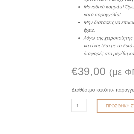
Μοναδικό
κομμάτι
!
Όμω
κατά
π
αραγγελία
!
Μην
διστάσεις
να
ε
π
ικο
έχεις
.
Λόγω
της
χειρο
π
οίητης
να
είναι
ίδιο
με
το δικό 
διαφορές
στα
μεγέθη
κα
€
39,00
(με Φ
Διαθέσιμο κατόπιν παραγγε
ΠΛΕΚΤΉ
ΠΡΟΣΘΉΚΗ Σ
ΤΣΆΝΤΑ
ΦΆΚΕΛΟΣ
ΧΕΙΡΟΠΟΊΗΤΗ
DKUNIQUE