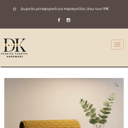
Δωρεάν μεταφορικά για παραγγελίες άνω των 99€
S
S
T
k
k
o
i
i
g
p
p
g
t
t
l
o
o
Π
Ρ
Σ
Φ
Ο
Ρ
Ά
🔍
e
Ο
!
n
c
n
a
o
a
v
n
v
i
t
i
g
e
g