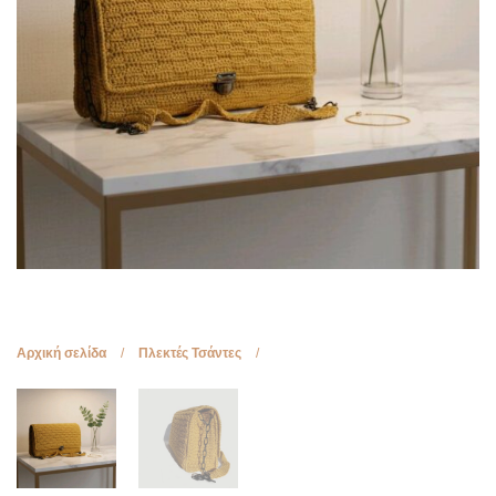
a
n
a
t
t
t
i
i
o
o
n
n
Αρχική σελίδα
/
Πλεκτές Τσάντες
/
Πλεκτή τσάντα ώμου χειροποίητη
κίτρινη μεγάλη DKUnique DK1052