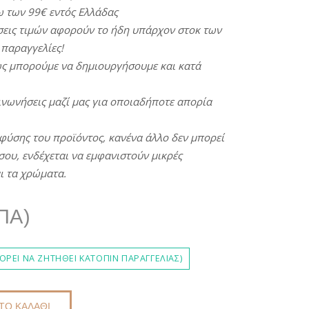
ω
των
99€
εντός
Ελλάδας
εις
τιμών
αφορούν
το
ήδη
υ
π
άρχον
στοκ
των
π
αραγγελίες
!
ς
μ
π
ορούμε
να
δημιουργήσουμε
και
κατά
ινωνήσεις
μαζί
μας
για
ο
π
οιαδή
π
οτε
α
π
ορία
φύσης
του
π
ροϊόντος
,
κανένα άλλο
δεν
μ
π
ορεί
σου,
ενδέχεται
να
εμφανιστούν
μικρές
ι τα χρώματα.
ΠΑ)
ΡΕΊ ΝΑ ΖΗΤΗΘΕΊ ΚΑΤΌΠΙΝ ΠΑΡΑΓΓΕΛΊΑΣ)
ΤΟ ΚΑΛΆΘΙ