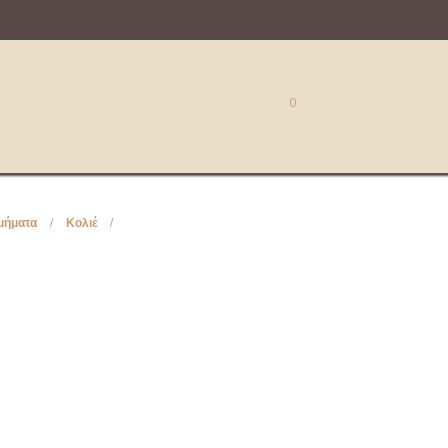
0
μήματα
/
Κολιέ
/
Μακραμέ Κολιέ Dkunique K8105