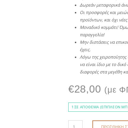
Δωρεάν
μεταφορικά
άν
Οι
π
ροσφορές
και
μειώσ
π
ροϊόντων
,
και
όχι
νέες
Μοναδικό
κομμάτι
!
Όμω
π
αραγγελία
!
Μην
διστάσεις
να
ε
π
ικο
έχεις
.
Λόγω
της
χειρο
π
οίητης
να
είναι
ίδιο
με
το δικό 
διαφορές
στα
μεγέθη
κα
€
28,00
(με Φ
1 ΣΕ ΑΠΌΘΕΜΑ (ΕΠΙΠΛΈΟΝ ΜΠΟ
ΜΑΚΡΑΜΈ
ΠΡΟΣΘΉΚΗ Σ