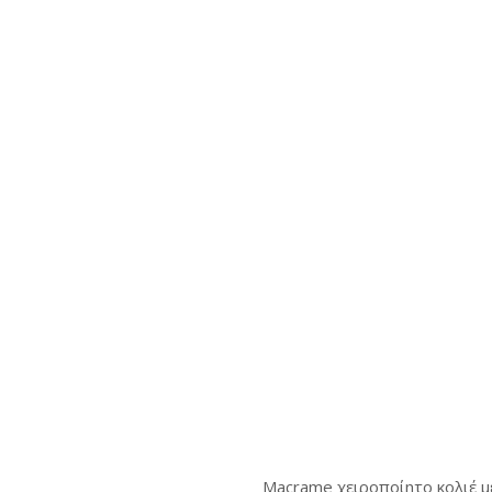
Macrame χειροποίητο κολιέ μ