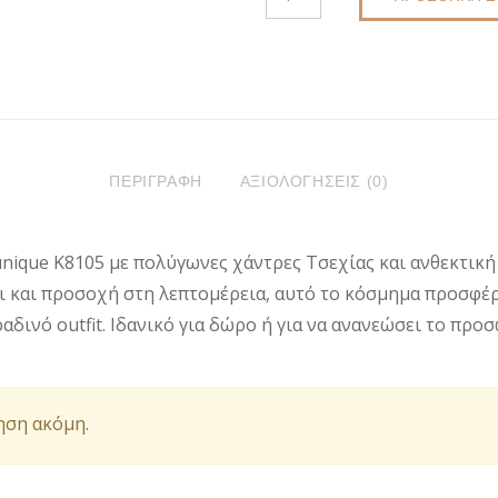
ΚΟΛΙΈ
DKUNIQUE
K8105
ΠΟΣΌΤΗΤΑ
ΠΕΡΙΓΡΑΦΉ
ΑΞΙΟΛΟΓΉΣΕΙΣ (0)
nique Κ8105 με πολύγωνες χάντρες Τσεχίας και ανθεκτικ
κι και προσοχή στη λεπτομέρεια, αυτό το κόσμημα προσφέ
δινό outfit. Ιδανικό για δώρο ή για να ανανεώσει το προ
ηση ακόμη.