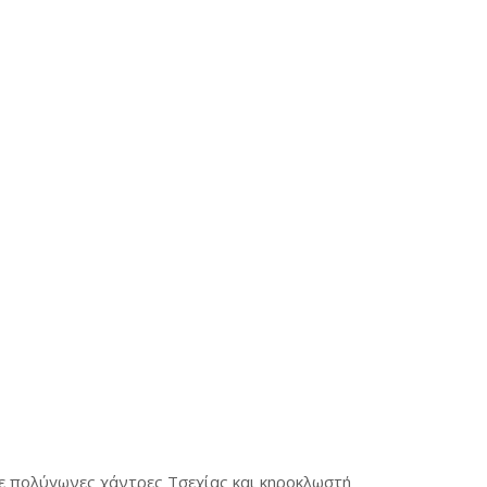
ε πολύγωνες χάντρες Τσεχίας και κηροκλωστή